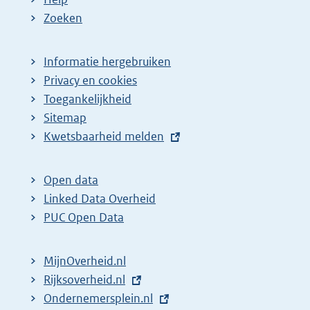
Zoeken
Informatie hergebruiken
Privacy en cookies
Toegankelijkheid
Sitemap
E
Kwetsbaarheid melden
x
t
Open data
e
Linked Data Overheid
r
PUC Open Data
n
e
MijnOverheid.nl
l
E
Rijksoverheid.nl
i
x
E
Ondernemersplein.nl
n