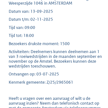
Weesperzijde 1046 in AMSTERDAM
2
K
Datum van: 13-09-2025
b
Datum t/m: 02-11-2025
Tijd van: 09:00
Tijd tot: 18:00
Bezoekers drukste moment: 1500
Activiteiten: Deelnemers kunnen deelnemen aan 1
van 3 roeiwedstrijden in de maanden september en
november op de Amstel. Bezoekers kunnen deze
wedstrijden toeschouwen.
Ontvangen op: 03-07-2025
Kenmerk gemeente: Z/25/2965061
Heeft u vragen over een aanvraag of wilt u de
aanvraag inzien? Neem dan telefonisch contact op
met de gemeente Amsterdam via telefoonnummer