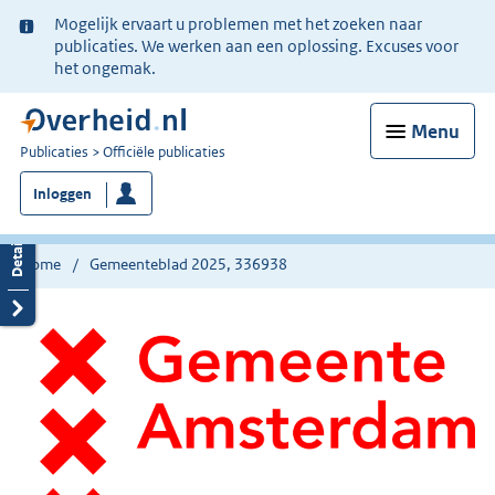
Ter
Mogelijk ervaart u problemen met het zoeken naar
informatie:
publicaties. We werken aan een oplossing. Excuses voor
het ongemak.
Menu
U
Publicaties
Officiële publicaties
bent
Inloggen
nu
hier:
Home
Gemeenteblad 2025, 336938