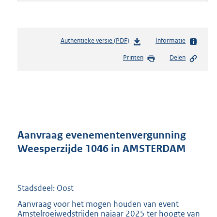
Authentieke versie (PDF)
b
Informatie
e
Printen
Delen
s
t
a
n
d
s
g
r
Aanvraag evenementenvergunning
o
Weesperzijde 1046 in AMSTERDAM
o
t
t
e
Stadsdeel: Oost
:
Aanvraag voor het mogen houden van event
2
Amstelroeiwedstrijden najaar 2025 ter hoogte van
1