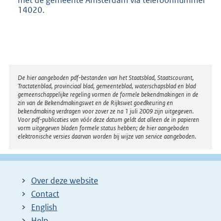
14020.
Disclaimer
De hier aangeboden pdf-bestanden van het Staatsblad, Staatscourant,
Tractatenblad, provinciaal blad, gemeenteblad, waterschapsblad en blad
gemeenschappelijke regeling vormen de formele bekendmakingen in de
zin van de Bekendmakingswet en de Rijkswet goedkeuring en
bekendmaking verdragen voor zover ze na 1 juli 2009 zijn uitgegeven.
Voor pdf-publicaties van vóór deze datum geldt dat alleen de in papieren
vorm uitgegeven bladen formele status hebben; de hier aangeboden
elektronische versies daarvan worden bij wijze van service aangeboden.
Over deze website
Contact
English
Help