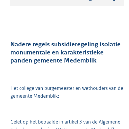
s
t
a
n
d
s
g
r
Nadere regels subsidieregeling isolatie
o
monumentale en karakteristieke
o
panden gemeente Medemblik
t
t
e
:
3
Het college van burgemeester en wethouders van de
3
gemeente Medemblik;
6
K
b
Gelet op het bepaalde in artikel 3 van de Algemene