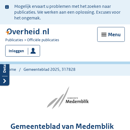
Ter
Mogelijk ervaart u problemen met het zoeken naar
informatie:
publicaties. We werken aan een oplossing. Excuses voor
het ongemak.
Menu
U
Publicaties
Officiële publicaties
bent
Inloggen
nu
hier:
Home
Gemeenteblad 2025, 317828
Gemeenteblad van Medemblik