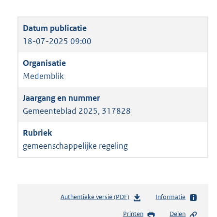
18-07-2025 09:00
Medemblik
Gemeenteblad 2025, 317828
gemeenschappelijke regeling
Authentieke versie (PDF)
b
Informatie
e
Printen
Delen