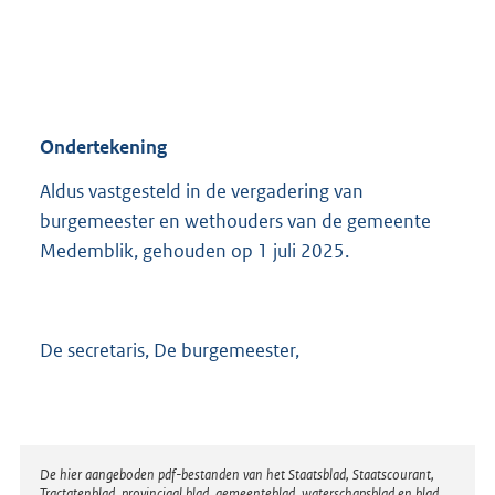
Ondertekening
Aldus vastgesteld in de vergadering van
burgemeester en wethouders van de gemeente
Medemblik, gehouden op 1 juli 2025.
De secretaris, De burgemeester,
Disclaimer
De hier aangeboden pdf-bestanden van het Staatsblad, Staatscourant,
Tractatenblad, provinciaal blad, gemeenteblad, waterschapsblad en blad