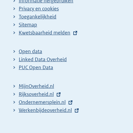
Informatie hergebruiken
Privacy en cookies
Toegankelijkheid
Sitemap
E
Kwetsbaarheid melden
x
t
Open data
e
Linked Data Overheid
r
PUC Open Data
n
e
MijnOverheid.nl
l
E
Rijksoverheid.nl
i
x
E
Ondernemersplein.nl
n
t
x
E
Werkenbijdeoverheid.nl
k
e
t
x
:
r
e
t