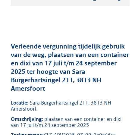
s
t
a
n
d
s
g
r
Verleende vergunning tijdelijk gebruik
o
van de weg, plaatsen van een container
o
en dixi van 17 juli t/m 24 september
t
t
2025 ter hoogte van Sara
e
Burgerhartsingel 211, 3813 NH
:
Amersfoort
2
8
8
Locatie:
Sara Burgerhartsingel 211, 3813 NH
K
Amersfoort
b
Omschrijving:
plaatsen van een container en dixi
van 17 juli t/m 24 september 2025