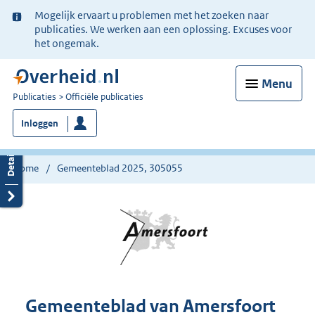
Ter
Mogelijk ervaart u problemen met het zoeken naar
informatie:
publicaties. We werken aan een oplossing. Excuses voor
het ongemak.
Menu
U
Publicaties
Officiële publicaties
bent
Inloggen
nu
hier:
Home
Gemeenteblad 2025, 305055
Gemeenteblad van Amersfoort