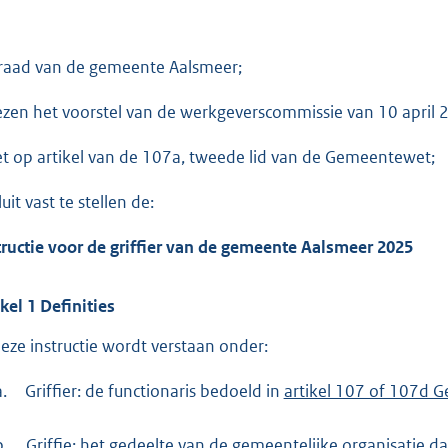
o
o
t
raad van de gemeente Aalsmeer;
t
e
ezen het voorstel van de werkgeverscommissie van 10 april 
:
et op artikel van de 107a, tweede lid van de Gemeentewet;
3
0
uit vast te stellen de:
4
tructie voor de griffier van de gemeente Aalsmeer 2025
b
ikel
1
Definities
deze instructie wordt verstaan onder:
a.
Griffier: de functionaris bedoeld in
artikel 107 of 107d
b.
Griffie: het gedeelte van de gemeentelijke organisatie d