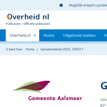
Ter
Mogelijk ervaart u prob
informatie:
U
Publicaties
Officiële publicaties
bent
Primaire
nu
Andere
Overheid.nl
Home
Uitgebreid zoeken
M
hier:
sites
navigatie
binnen
U bent hier:
Home
Gemeenteblad 2025, 295417
G
Dat
07-