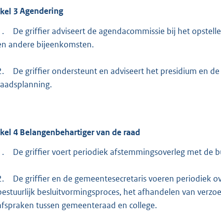
ikel
3
Agendering
1.
De griffier adviseert de agendacommissie bij het opste
en andere bijeenkomsten.
2.
De griffier ondersteunt en adviseert het presidium en d
raadsplanning.
ikel
4
Belangenbehartiger van de raad
1.
De griffier voert periodiek afstemmingsoverleg met de 
2.
De griffier en de gemeentesecretaris voeren periodiek ov
bestuurlijk besluitvormingsproces, het afhandelen van verz
afspraken tussen gemeenteraad en college.