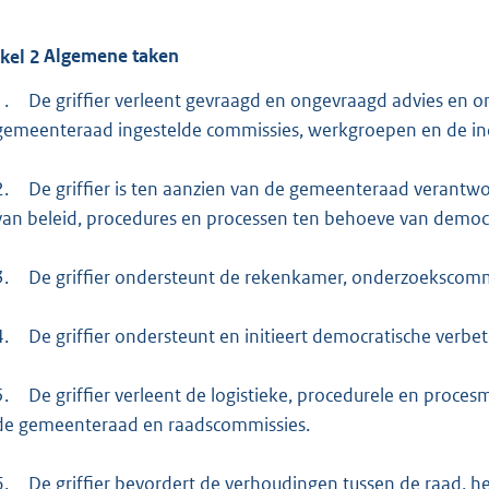
ikel
2
Algemene taken
1.
De griffier verleent gevraagd en ongevraagd advies en
gemeenteraad ingestelde commissies, werkgroepen en de ind
2.
De griffier is ten aanzien van de gemeenteraad verantw
van beleid, procedures en processen ten behoeve van democr
3.
De griffier ondersteunt de rekenkamer, onderzoekscommi
4.
De griffier ondersteunt en initieert democratische verbe
5.
De griffier verleent de logistieke, procedurele en proc
de gemeenteraad en raadscommissies.
6.
De griffier bevordert de verhoudingen tussen de raad, he