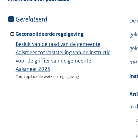
Toon
Gerelateerd
De 
meer
van:
Geconsolideerde regelgeving
gel
Besluit van de raad van de gemeente
gel
Aalsmeer tot vaststelling van de instructie
voor de griffier van de gemeente
besl
Aalsmeer 2025
ins
Toon op Lokale wet- en regelgeving
Art
In 