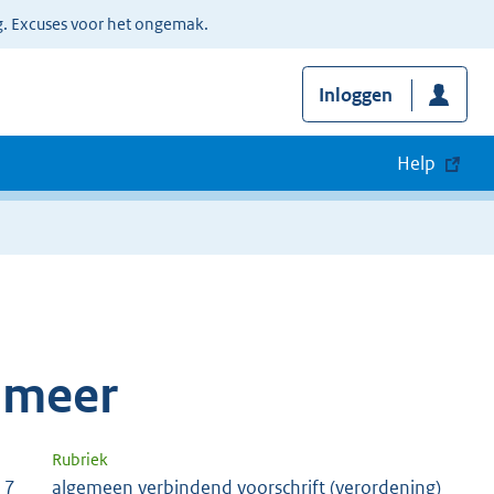
g. Excuses voor het ongemak.
Inloggen
Help
smeer
Rubriek
17
algemeen verbindend voorschrift (verordening)