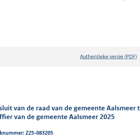
Authentieke versie (PDF)
b
e
s
t
a
n
d
sluit van de raad van de gemeente Aalsmeer to
s
iffier van de gemeente Aalsmeer 2025
g
r
aknummer:
Z25-083205