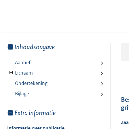
Toon
Inhoudsopgave
meer
van:
Aanhef
Lichaam
Ondertekening
Bijlage
Be
gr
Toon
Extra informatie
meer
Za
van:
Informatie over publicatie