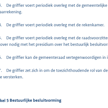
3.
De griffier voert periodiek overleg met de gemeentelijk
jaarrekening.
4.
De griffier voert periodiek overleg met de rekenkamer.
5.
De griffier voert periodiek overleg met de raadsvoorzitt
zover nodig met het presidium over het bestuurlijk besluitv
6.
De griffier kan de gemeenteraad vertegenwoordigen in in
7.
De griffier zet zich in om de toezichthoudende rol van 
te versterken.
ikel
5
Bestuurlijke besluitvorming