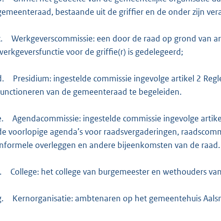
gemeenteraad, bestaande uit de griffier en de onder zijn v
.
Werkgeverscommissie: een door de raad op grond van a
werkgeversfunctie voor de griffie(r) is gedelegeerd;
d.
Presidium: ingestelde commissie ingevolge artikel 2 Reg
functioneren van de gemeenteraad te begeleiden.
e.
Agendacommissie: ingestelde commissie ingevolge artike
de voorlopige agenda’s voor raadsvergaderingen, raadscom
informele overleggen en andere bijeenkomsten van de raad.
.
College: het college van burgemeester en wethouders v
g.
Kernorganisatie: ambtenaren op het gemeentehuis Aal