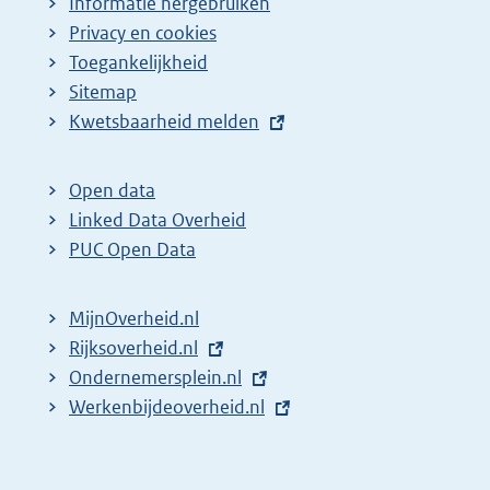
Informatie hergebruiken
Privacy en cookies
Toegankelijkheid
Sitemap
E
Kwetsbaarheid melden
x
t
Open data
e
Linked Data Overheid
r
PUC Open Data
n
e
MijnOverheid.nl
l
E
Rijksoverheid.nl
i
x
E
Ondernemersplein.nl
n
t
x
E
Werkenbijdeoverheid.nl
k
e
t
x
:
r
e
t