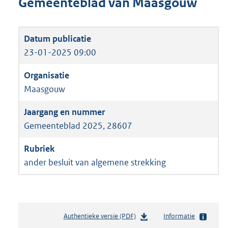
Gemeenteblad van Maasgouw
23-01-2025 09:00
Maasgouw
Gemeenteblad 2025, 28607
ander besluit van algemene strekking
Authentieke versie (PDF)
b
Informatie
e