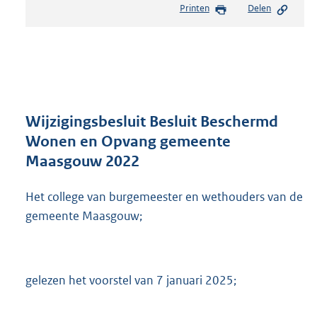
Printen
Delen
s
t
a
n
d
s
g
r
Wijzigingsbesluit Besluit Beschermd
o
Wonen en Opvang gemeente
o
Maasgouw 2022
t
t
e
Het college van burgemeester en wethouders van de
:
gemeente Maasgouw;
5
1
5
K
gelezen het voorstel van 7 januari 2025;
b