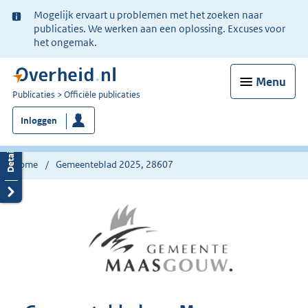
Ter
Mogelijk ervaart u problemen met het zoeken naar
informatie:
publicaties. We werken aan een oplossing. Excuses voor
het ongemak.
Menu
U
Publicaties
Officiële publicaties
bent
Inloggen
nu
hier:
Home
Gemeenteblad 2025, 28607