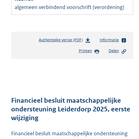
algemeen verbindend voorschrift (verordening)
Authentieke versie (PDF)
b
Informatie
e
Printen
Delen
s
t
a
n
d
s
g
r
Financieel besluit maatschappelijke
o
ondersteuning Leiderdorp 2025, eerste
o
wijziging
t
t
e
Financieel besluit maatschappelijke ondersteuning
: