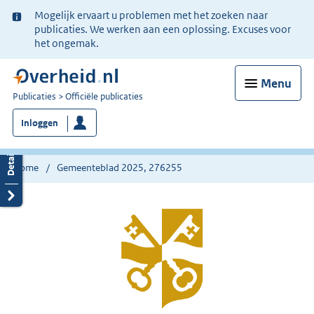
Ter
Mogelijk ervaart u problemen met het zoeken naar
informatie:
publicaties. We werken aan een oplossing. Excuses voor
het ongemak.
Menu
U
Publicaties
Officiële publicaties
bent
Inloggen
nu
hier:
Home
Gemeenteblad 2025, 276255