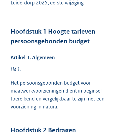
Leiderdorp 2025, eerste wijziging
6
8
0
K
b
Hoofdstuk
1
Hoogte tarieven
persoonsgebonden budget
Artikel
1.
Algemeen
Lid 1.
Het persoonsgebonden budget voor
maatwerkvoorzieningen dient in beginsel
toereikend en vergelijkbaar te zijn met een
voorziening in natura.
Hoofdstuk
2
Bedragen