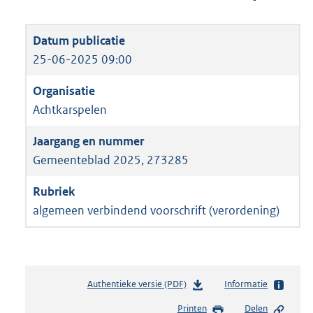
25-06-2025 09:00
Achtkarspelen
Gemeenteblad 2025, 273285
algemeen verbindend voorschrift (verordening)
Authentieke versie (PDF)
b
Informatie
e
Printen
Delen