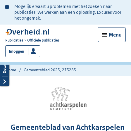
Ter
Mogelijk ervaart u problemen met het zoeken naar
informatie:
publicaties. We werken aan een oplossing. Excuses voor
het ongemak.
Menu
U
Publicaties
Officiële publicaties
bent
Inloggen
nu
hier:
Home
Gemeenteblad 2025, 273285
Gemeenteblad van Achtkarspelen