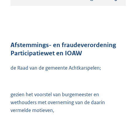
s
t
a
n
d
s
g
r
Afstemmings- en fraudeverordening
o
Participatiewet en IOAW
o
t
de Raad van de gemeente Achtkarspelen;
t
e
:
5
3
gezien het voorstel van burgemeester en
5
wethouders met overneming van de daarin
K
vermelde motieven,
b