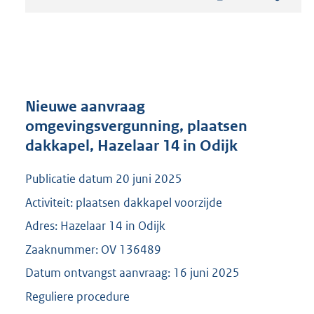
t
a
n
d
s
g
r
Nieuwe aanvraag
o
omgevingsvergunning, plaatsen
o
dakkapel, Hazelaar 14 in Odijk
t
t
e
Publicatie datum 20 juni 2025
:
Activiteit: plaatsen dakkapel voorzijde
2
4
Adres: Hazelaar 14 in Odijk
7
Zaaknummer: OV 136489
K
b
Datum ontvangst aanvraag: 16 juni 2025
Reguliere procedure