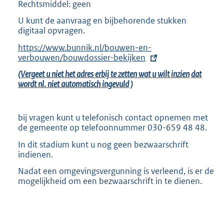
Rechtsmiddel: geen
U kunt de aanvraag en bijbehorende stukken
digitaal opvragen.
E
https://www.bunnik.nl/bouwen-en-
x
verbouwen/bouwdossier-bekijken
t
(Vergeet u niet het adres erbij te zetten wat u wilt inzien
dat
e
wordt nl. niet automatisch ingevuld
)
r
n
e
l
bij vragen kunt u telefonisch contact opnemen met
i
de gemeente op telefoonnummer 030-659 48 48.
n
In dit stadium kunt u nog geen bezwaarschrift
k
indienen.
:
Nadat een omgevingsvergunning is verleend, is er de
mogelijkheid om een bezwaarschrift in te dienen.