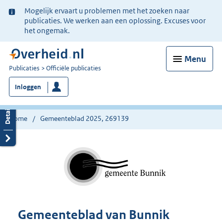
Ter
Mogelijk ervaart u problemen met het zoeken naar
informatie:
publicaties. We werken aan een oplossing. Excuses voor
het ongemak.
Menu
U
Publicaties
Officiële publicaties
bent
Inloggen
nu
hier:
Home
Gemeenteblad 2025, 269139
Gemeenteblad van Bunnik