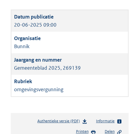
20-06-2025 09:00
Bunnik
Gemeenteblad 2025, 269139
omgevingsvergunning
Authentieke versie (PDF)
b
Informatie
e
Printen
Delen
s