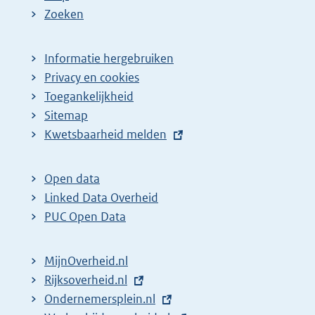
Zoeken
Informatie hergebruiken
Privacy en cookies
Toegankelijkheid
Sitemap
E
Kwetsbaarheid melden
x
t
Open data
e
Linked Data Overheid
r
PUC Open Data
n
e
MijnOverheid.nl
l
E
Rijksoverheid.nl
i
x
E
Ondernemersplein.nl
n