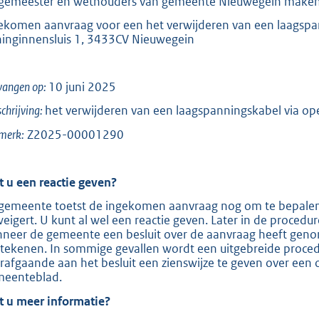
gemeester en wethouders van gemeente Nieuwegein maken
o
o
ekomen aanvraag voor een het verwijderen van een laagspan
inginnensluis 1, 3433CV Nieuwegein
t
t
e
vangen op:
10 juni 2025
:
hrijving:
het verwijderen van een laagspanningskabel via ope
2
merk:
Z2025-00001290
7
9
t u een reactie geven?
b
gemeente toetst de ingekomen aanvraag nog om te bepalen 
weigert. U kunt al wel een reactie geven. Later in de proced
neer de gemeente een besluit over de aanvraag heeft gen
tekenen. In sommige gevallen wordt een uitgebreide proced
rafgaande aan het besluit een zienswijze te geven over een o
eenteblad.
t u meer informatie?