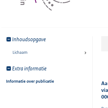
Toon
Inhoudsopgave
meer
van:
Lichaam
Toon
Extra informatie
meer
van:
Informatie over publicatie
Aa
vi
00