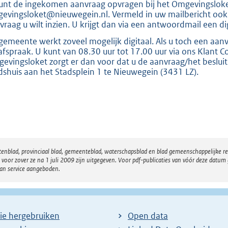
unt de ingekomen aanvraag opvragen bij het Omgevingsloket
evingsloket@nieuwegein.nl. Vermeld in uw mailbericht ook
vraag u wilt inzien. U krijgt dan via een antwoordmail een 
gemeente werkt zoveel mogelijk digitaal. Als u toch een aanvr
afspraak. U kunt van 08.30 uur tot 17.00 uur via ons Klant 
evingsloket zorgt er dan voor dat u de aanvraag/het besluit 
dshuis aan het Stadsplein 1 te Nieuwegein (3431 LZ).
atenblad, provinciaal blad, gemeenteblad, waterschapsblad en blad gemeenschappelijke 
 zover ze na 1 juli 2009 zijn uitgegeven. Voor pdf-publicaties van vóór deze datum g
van service aangeboden.
ie hergebruiken
Open data