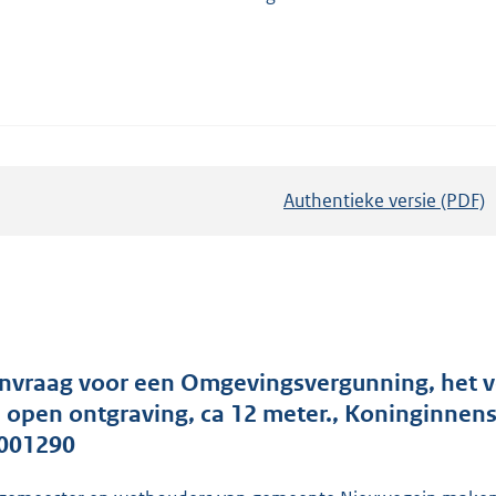
Authentieke versie (PDF)
b
e
s
t
a
n
d
nvraag voor een Omgevingsvergunning, het v
s
a open ontgraving, ca 12 meter., Koninginnen
g
001290
r