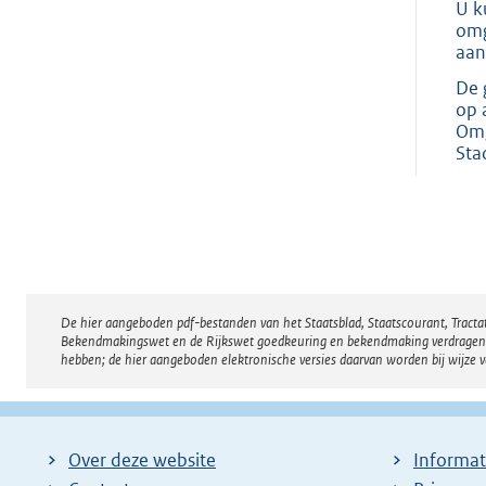
U k
omg
aan
De 
op 
Omg
Sta
De hier aangeboden pdf-bestanden van het Staatsblad, Staatscourant, Tract
Disclaimer
Bekendmakingswet en de Rijkswet goedkeuring en bekendmaking verdragen voor
hebben; de hier aangeboden elektronische versies daarvan worden bij wijze 
Over deze website
Informat