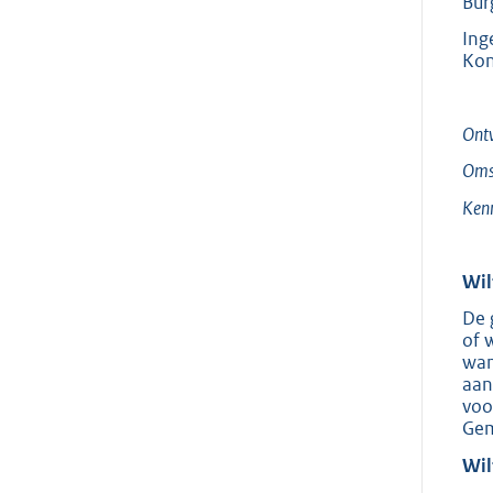
Bur
Ing
Kon
Ont
Omsc
Ken
Wil
De 
of 
wan
aan
voo
Gem
Wil