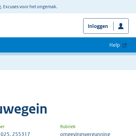
g. Excuses voor het ongemak.
Inloggen
Help
uwegein
er
Rubriek
2025, 255317
omgevingsvergunning