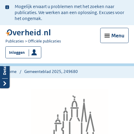
Ter
Mogelijk ervaart u problemen met het zoeken naar
informatie:
publicaties. We werken aan een oplossing. Excuses voor
het ongemak.
Menu
U
Publicaties
Officiële publicaties
bent
Inloggen
nu
hier:
Home
Gemeenteblad 2025, 249680