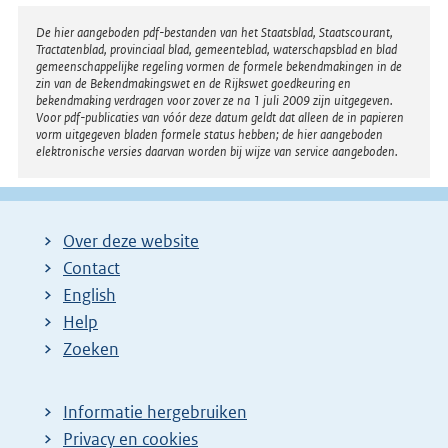
Disclaimer
De hier aangeboden pdf-bestanden van het Staatsblad, Staatscourant,
Tractatenblad, provinciaal blad, gemeenteblad, waterschapsblad en blad
gemeenschappelijke regeling vormen de formele bekendmakingen in de
zin van de Bekendmakingswet en de Rijkswet goedkeuring en
bekendmaking verdragen voor zover ze na 1 juli 2009 zijn uitgegeven.
Voor pdf-publicaties van vóór deze datum geldt dat alleen de in papieren
vorm uitgegeven bladen formele status hebben; de hier aangeboden
elektronische versies daarvan worden bij wijze van service aangeboden.
Over deze website
Contact
English
Help
Zoeken
Informatie hergebruiken
Privacy en cookies