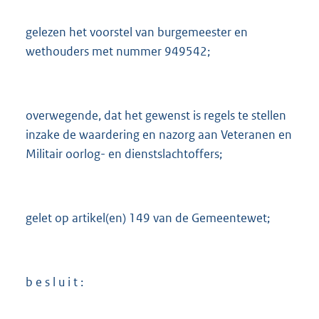
2
6
gelezen het voorstel van burgemeester en
9
wethouders met nummer 949542;
K
b
overwegende, dat het gewenst is regels te stellen
inzake de waardering en nazorg aan Veteranen en
Militair oorlog- en dienstslachtoffers;
gelet op artikel(en) 149 van de Gemeentewet;
b e s l u i t :