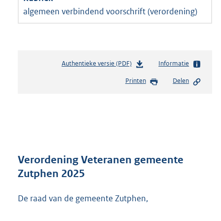
algemeen verbindend voorschrift (verordening)
Authentieke versie (PDF)
b
Informatie
e
Printen
Delen
s
t
a
n
d
s
g
r
Verordening Veteranen gemeente
o
Zutphen 2025
o
t
De raad van de gemeente Zutphen,
t
e
: