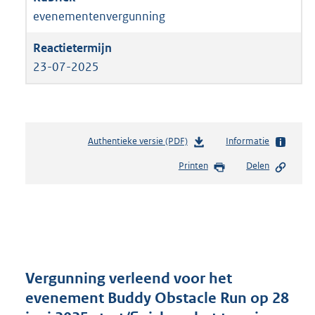
evenementenvergunning
23-07-2025
Authentieke versie (PDF)
b
Informatie
e
Printen
Delen
s
t
a
n
d
s
g
r
Vergunning verleend voor het
o
evenement Buddy Obstacle Run op 28
o