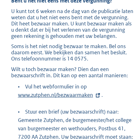
Bent u het niet eens met deze vergunning?
U kunt tot 6 weken na de dag van de publicatie laten
weten dat u het niet eens bent met de vergunning.
Dit heet bezwaar maken. U kunt bezwaar maken als
u denkt dat er bij het verlenen van de vergunning
geen rekening is gehouden met uw belangen.
Soms is het niet nodig bezwaar te maken. Bel ons
daarom eerst. We bekijken dan samen het besluit.
Ons telefoonnummer is 14 0575.
Wilt u toch bezwaar maken? Dien dan een
bezwaarschrift in. Dit kan op een aantal manieren:
•
Vul het webformulier in op
E
www.zutphen.nl/bezwaarmaken
x
.
t
•
Stuur een brief (uw bezwaarschrift) naar:
e
Gemeente Zutphen, de burgemeester/het college
r
van burgemeester en wethouders, Postbus 41,
n
7200 AA Zutphen. Uw bezwaarschrift moet staan:
e