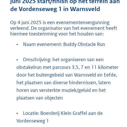
juni 2025 start/finish op het terrein aan
t
t
de Vordenseweg 1 in Warnsveld
e
:
Op 4 juni 2025 is een evenementenvergunning
2
verleend. De organisator van het evenement heeft
1
hiermee toestemming voor het houden van:
8
K
•
Naam evenement: Buddy Obstacle Run
b
•
Omschrijving: het organiseren van een
obstakelrun met parcours 3,5, 7 en 11 kilometer
door het buitengebeid van Warnsveld en Eefde,
het plaatsen van diverse hindernissen, latern
horen van versterkte muziek/geluid en het
plaatsen van objecten
•
Locatie: Boerderij Klein Graffel aan de
Vordenseweg 1