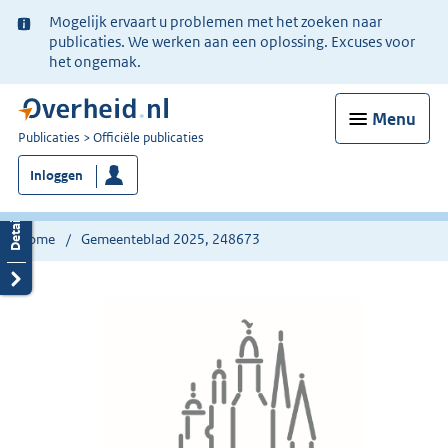
Ter
Mogelijk ervaart u problemen met het zoeken naar
informatie:
publicaties. We werken aan een oplossing. Excuses voor
het ongemak.
Menu
U
Publicaties
Officiële publicaties
bent
Inloggen
nu
hier:
Home
Gemeenteblad 2025, 248673