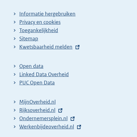
Informatie hergebruiken
Privacy en cookies
Toegankelijkheid
Sitemap
E
Kwetsbaarheid melden
x
t
Open data
e
Linked Data Overheid
r
PUC Open Data
n
e
MijnOverheid.nl
l
E
Rijksoverheid.nl
i
x
E
Ondernemersplein.nl
n
t
x
E
Werkenbijdeoverheid.nl
k
e
t
x