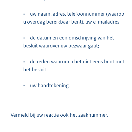
l
•
uw naam, adres, telefoonnummer (waarop
i
u overdag bereikbaar bent), uw e-mailadres
n
k
•
de datum en een omschrijving van het
:
besluit waarover uw bezwaar gaat;
•
de reden waarom u het niet eens bent met
het besluit
•
uw handtekening.
Vermeld bij uw reactie ook het zaaknummer.