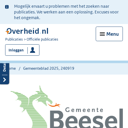
Ter
Mogelijk ervaart u problemen met het zoeken naar
informatie:
publicaties. We werken aan een oplossing. Excuses voor
het ongemak.
Menu
U
Publicaties
Officiële publicaties
bent
Inloggen
nu
hier:
Home
Gemeenteblad 2025, 240919