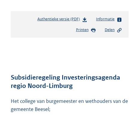
Authentieke versie (PDF)
b
Informatie
e
Printen
Delen
s
t
a
n
d
s
g
r
Subsidieregeling Investeringsagenda
o
regio Noord-Limburg
o
t
Het college van burgemeester en wethouders van de
t
e
gemeente Beesel;
:
3
8
7