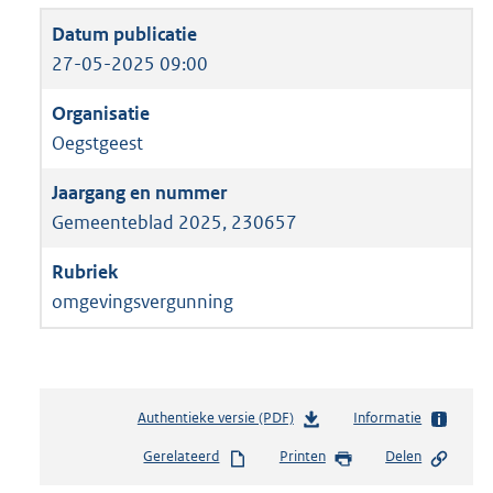
27-05-2025 09:00
Oegstgeest
Gemeenteblad 2025, 230657
omgevingsvergunning
Authentieke versie (PDF)
b
Informatie
e
Gerelateerd
Printen
Delen
s
t