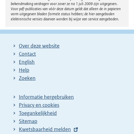
bekendmaking verdragen voor zover ze na 1 juli 2009 zijn uitgegeven.
Voor pdf-publicaties van vóór deze datum geldt dat alleen de in papieren
vorm uitgegeven bladen formele status hebben; de hier aangeboden
elektronische versies daarvan worden bij wijze van service aangeboden.
Over deze website
Contact
English
Help
Zoeken
Informatie hergebruiken
Privacy en cookies
Toegankelijkheid
Sitemap
E
Kwetsbaarheid melden