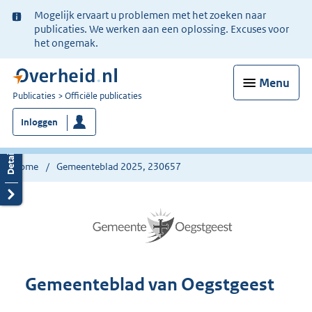
Ter
Mogelijk ervaart u problemen met het zoeken naar
informatie:
publicaties. We werken aan een oplossing. Excuses voor
het ongemak.
Menu
U
Publicaties
Officiële publicaties
bent
Inloggen
nu
hier:
Home
Gemeenteblad 2025, 230657
Gemeenteblad van Oegstgeest