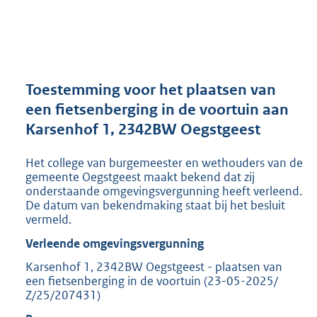
a
n
d
s
g
r
Toestemming voor het plaatsen van
o
een fietsenberging in de voortuin aan
o
Karsenhof 1, 2342BW Oegstgeest
t
t
e
Het college van burgemeester en wethouders van de
:
gemeente Oegstgeest maakt bekend dat zij
3
onderstaande omgevingsvergunning heeft verleend.
De datum van bekendmaking staat bij het besluit
4
vermeld.
5
K
Verleende omgevingsvergunning
b
Karsenhof 1, 2342BW Oegstgeest - plaatsen van
een fietsenberging in de voortuin (23-05-2025/
Z/25/207431)