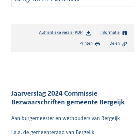
Authentieke versie (PDF)
b
Informatie
e
Printen
Delen
s
t
a
n
d
s
g
r
Jaarverslag 2024 Commissie
o
Bezwaarschriften gemeente Bergeijk
o
t
Aan burgemeester en wethouders van Bergeijk
t
e
:
i.a.a. de gemeenteraad van Bergeijk
5