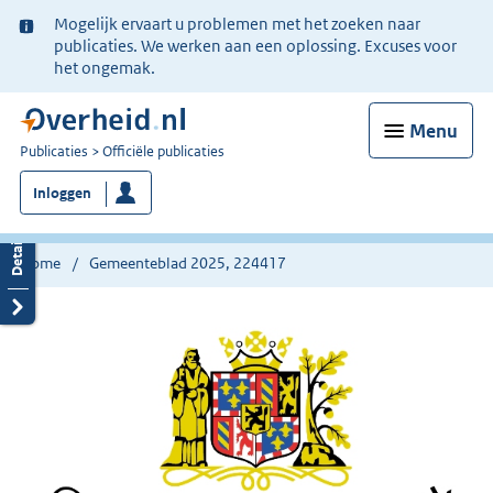
Ter
Mogelijk ervaart u problemen met het zoeken naar
informatie:
publicaties. We werken aan een oplossing. Excuses voor
het ongemak.
Menu
U
Publicaties
Officiële publicaties
bent
Inloggen
nu
hier:
Home
Gemeenteblad 2025, 224417