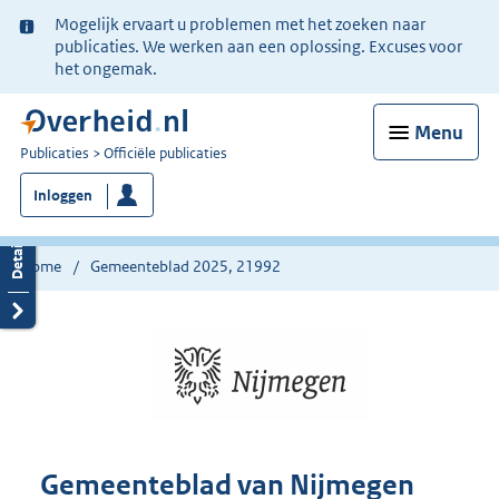
Ter
Mogelijk ervaart u problemen met het zoeken naar
informatie:
publicaties. We werken aan een oplossing. Excuses voor
het ongemak.
Menu
U
Publicaties
Officiële publicaties
bent
Inloggen
nu
hier:
Home
Gemeenteblad 2025, 21992
Gemeenteblad van Nijmegen