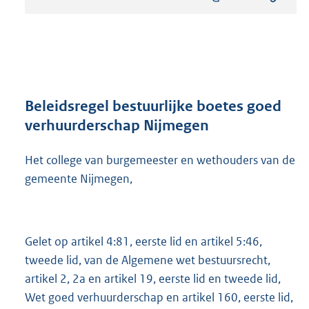
s
t
a
n
d
s
g
r
Beleidsregel bestuurlijke boetes goed
o
verhuurderschap Nijmegen
o
t
Het college van burgemeester en wethouders van de
t
e
gemeente Nijmegen,
:
1
,
1
Gelet op artikel 4:81, eerste lid en artikel 5:46,
M
tweede lid, van de Algemene wet bestuursrecht,
b
artikel 2, 2a en artikel 19, eerste lid en tweede lid,
Wet goed verhuurderschap en artikel 160, eerste lid,