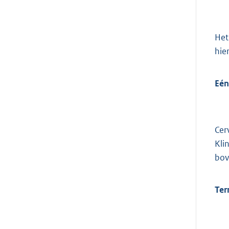
Het
hie
Eén
Cer
Kli
bov
Ter