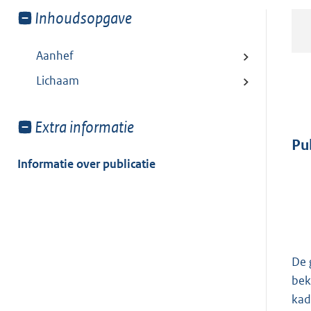
Toon
Inhoudsopgave
meer
van:
Aanhef
Lichaam
Toon
Extra informatie
meer
Pu
van:
Informatie over publicatie
De 
bek
kad