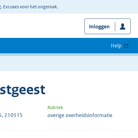
g. Excuses voor het ongemak.
Inloggen
Help
stgeest
Rubriek
5, 210515
overige overheidsinformatie