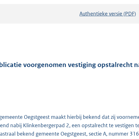
Authentieke versie (PDF)
b
e
s
t
a
n
d
blicatie voorgenomen vestiging opstalrecht n
s
g
r
o
o
t
gemeente Oegstgeest maakt hierbij bekend dat zij voornemens
t
end nabij Klinkenbergerpad 2, een opstalrecht te vestigen te
e
astraal bekend gemeente Oegstgeest, sectie A, nummer 3160, 