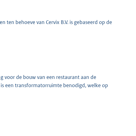
n ten behoeve van Cervix B.V. is gebaseerd op de
K
ng voor de bouw van een restaurant aan de
nt is een transformatorruimte benodigd, welke op