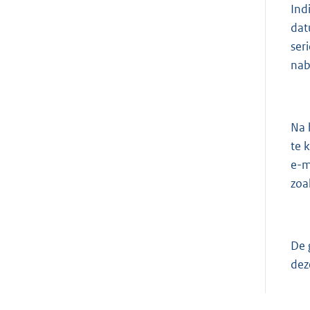
Ind
dat
ser
nab
Na 
te 
e-m
zoa
De 
dez