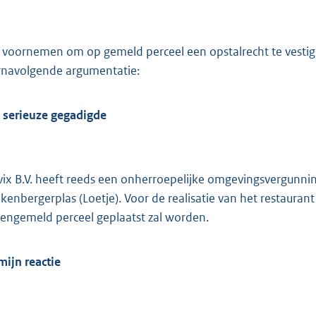
:
3
1
 voornemen om op gemeld perceel een opstalrecht te vestige
0
rnavolgende argumentatie:
b
 serieuze gegadigde
vix B.V. heeft reeds een onherroepelijke omgevingsvergunni
nkenbergerplas (Loetje). Voor de realisatie van het restaura
engemeld perceel geplaatst zal worden.
mijn reactie