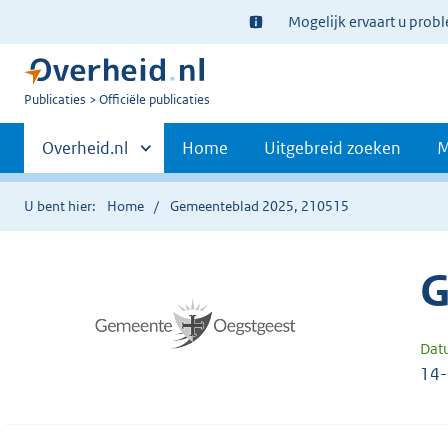
Ter
Mogelijk ervaart u prob
informatie:
U
Publicaties
Officiële publicaties
bent
Primaire
nu
Andere
Overheid.nl
Home
Uitgebreid zoeken
M
hier:
sites
navigatie
binnen
U bent hier:
Home
Gemeenteblad 2025, 210515
G
Dat
14-