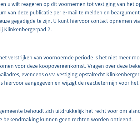
ien u wilt reageren op dit voornemen tot vestiging van het o
um van deze publicatie per e-mail te melden en beargumen
ieuze gegadigde te zijn. U kunt hiervoor contact opnemen via
ij Klinkenbergerpad 2.
het verstrijken van voornoemde periode is het niet meer mo
komen voor deze koopovereenkomst. Vragen over deze beke
ailadres, eveneens o.v.v. vestiging opstalrecht Klinkenbergerp
ls hiervoor aangegeven en wijzigt de reactietermijn voor het 
gemeente behoudt zich uitdrukkelijk het recht voor om als
e bekendmaking kunnen geen rechten worden ontleend.