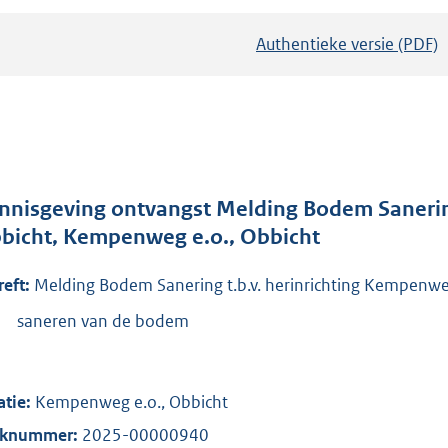
Authentieke versie (PDF)
b
e
s
t
a
n
d
nnisgeving ontvangst Melding Bodem Sanering
s
bicht, Kempenweg e.o., Obbicht
g
reft:
Melding Bodem Sanering t.b.v. herinrichting Kempenwe
r
o
saneren van de bodem
o
t
t
atie:
Kempenweg e.o., Obbicht
e
aknummer:
2025-00000940