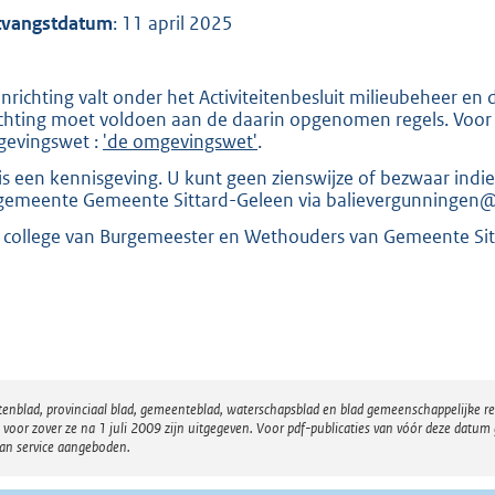
:
vangstdatum
: 11 april 2025
2
8
4
inrichting valt onder het Activiteitenbesluit milieubeheer en 
ichting moet voldoen aan de daarin opgenomen regels. Voor 
evingswet :
'de omgevingswet'
.
b
 is een kennisgeving. U kunt geen zienswijze of bezwaar in
gemeente Gemeente Sittard-Geleen via balievergunningen@si
 college van Burgemeester en Wethouders van Gemeente Sit
atenblad, provinciaal blad, gemeenteblad, waterschapsblad en blad gemeenschappelijke 
 zover ze na 1 juli 2009 zijn uitgegeven. Voor pdf-publicaties van vóór deze datum g
van service aangeboden.