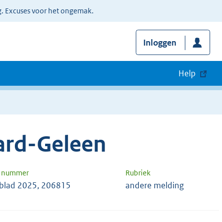
g. Excuses voor het ongemak.
Inloggen
Help
ard-Geleen
n nummer
Rubriek
blad 2025, 206815
andere melding