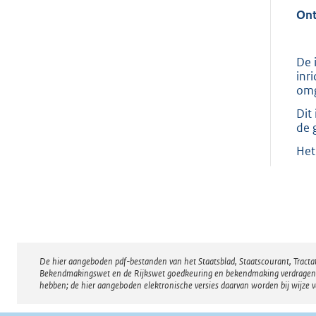
Ont
De 
inr
omg
Dit
de 
Het
De hier aangeboden pdf-bestanden van het Staatsblad, Staatscourant, Tract
Disclaimer
Bekendmakingswet en de Rijkswet goedkeuring en bekendmaking verdragen voor
hebben; de hier aangeboden elektronische versies daarvan worden bij wijze 