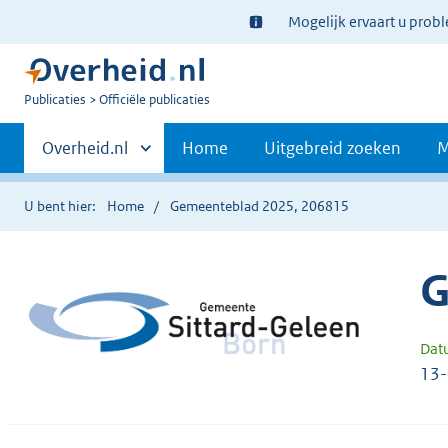
Ter
Mogelijk ervaart u prob
informatie:
U
Publicaties
Officiële publicaties
bent
Primaire
nu
Andere
Overheid.nl
Home
Uitgebreid zoeken
M
hier:
sites
navigatie
binnen
U bent hier:
Home
Gemeenteblad 2025, 206815
G
Dat
13-