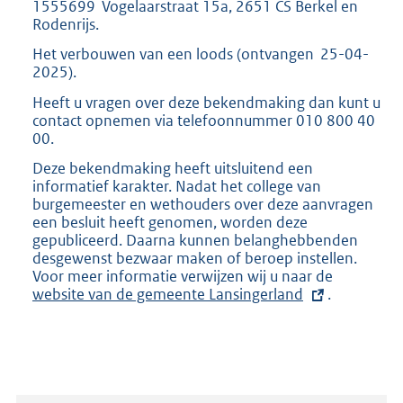
1555699 Vogelaarstraat 15a, 2651 CS Berkel en
Rodenrijs.
Het verbouwen van een loods (ontvangen 25-04-
2025).
Heeft u vragen over deze bekendmaking dan kunt u
contact opnemen via telefoonnummer 010 800 40
00.
Deze bekendmaking heeft uitsluitend een
informatief karakter. Nadat het college van
burgemeester en wethouders over deze aanvragen
een besluit heeft genomen, worden deze
gepubliceerd. Daarna kunnen belanghebbenden
desgewenst bezwaar maken of beroep instellen.
Voor meer informatie verwijzen wij u naar de
E
website van de gemeente Lansingerland
.
x
t
e
r
n
e
l