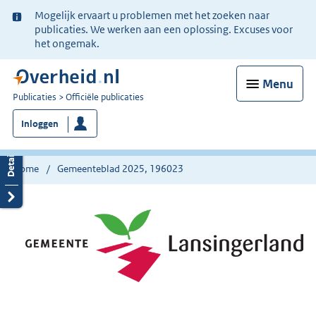
Ter
Mogelijk ervaart u problemen met het zoeken naar
informatie:
publicaties. We werken aan een oplossing. Excuses voor
het ongemak.
Menu
U
Publicaties
Officiële publicaties
bent
Inloggen
nu
hier:
Home
Gemeenteblad 2025, 196023