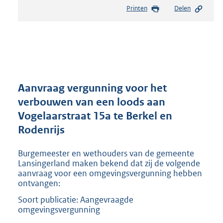
e
Printen
Delen
s
t
a
n
d
s
g
r
Aanvraag vergunning voor het
o
verbouwen van een loods aan
o
Vogelaarstraat 15a te Berkel en
t
t
Rodenrijs
e
:
Burgemeester en wethouders van de gemeente
2
Lansingerland maken bekend dat zij de volgende
3
aanvraag voor een omgevingsvergunning hebben
0
ontvangen:
K
Soort publicatie: Aangevraagde
b
omgevingsvergunning