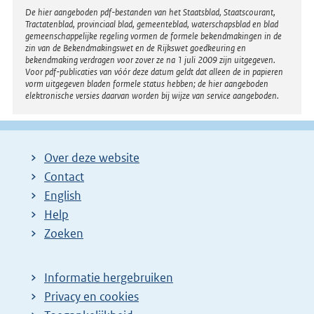
Disclaimer
i
De hier aangeboden pdf-bestanden van het Staatsblad, Staatscourant,
Tractatenblad, provinciaal blad, gemeenteblad, waterschapsblad en blad
n
gemeenschappelijke regeling vormen de formele bekendmakingen in de
k
zin van de Bekendmakingswet en de Rijkswet goedkeuring en
:
bekendmaking verdragen voor zover ze na 1 juli 2009 zijn uitgegeven.
Voor pdf-publicaties van vóór deze datum geldt dat alleen de in papieren
vorm uitgegeven bladen formele status hebben; de hier aangeboden
elektronische versies daarvan worden bij wijze van service aangeboden.
Over deze website
Contact
English
Help
Zoeken
Informatie hergebruiken
Privacy en cookies