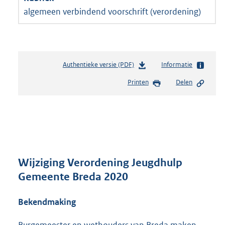
algemeen verbindend voorschrift (verordening)
Authentieke versie (PDF)
b
Informatie
e
Printen
Delen
s
t
a
n
d
s
g
r
Wijziging Verordening Jeugdhulp
o
Gemeente Breda 2020
o
t
Bekendmaking
t
e
:
Burgemeester en wethouders van Breda maken