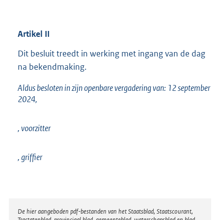
Artikel
II
Dit besluit treedt in werking met ingang van de dag
na bekendmaking.
Aldus besloten in zijn openbare vergadering van: 12 september
2024,
, voorzitter
, griffier
Disclaimer
De hier aangeboden pdf-bestanden van het Staatsblad, Staatscourant,
Tractatenblad, provinciaal blad, gemeenteblad, waterschapsblad en blad