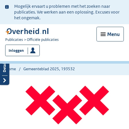
Ter
Mogelijk ervaart u problemen met het zoeken naar
informatie:
publicaties. We werken aan een oplossing. Excuses voor
het ongemak.
Menu
U
Publicaties
Officiële publicaties
bent
Inloggen
nu
hier:
Home
Gemeenteblad 2025, 193532