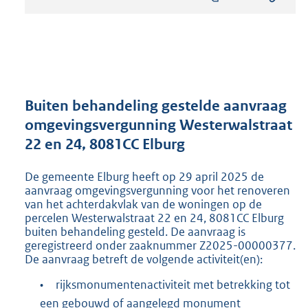
s
t
a
n
d
s
g
r
Buiten behandeling gestelde aanvraag
o
omgevingsvergunning Westerwalstraat
o
22 en 24, 8081CC Elburg
t
t
e
De gemeente Elburg heeft op 29 april 2025 de
:
aanvraag omgevingsvergunning voor het renoveren
2
van het achterdakvlak van de woningen op de
percelen Westerwalstraat 22 en 24, 8081CC Elburg
5
buiten behandeling gesteld. De aanvraag is
6
geregistreerd onder zaaknummer Z2025-00000377.
K
De aanvraag betreft de volgende activiteit(en):
b
•
rijksmonumentenactiviteit met betrekking tot
een gebouwd of aangelegd monument