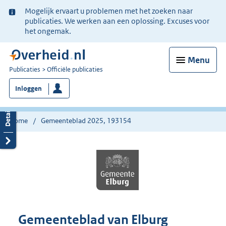
Ter
Mogelijk ervaart u problemen met het zoeken naar
informatie:
publicaties. We werken aan een oplossing. Excuses voor
het ongemak.
Menu
U
Publicaties
Officiële publicaties
bent
Inloggen
nu
hier:
Home
Gemeenteblad 2025, 193154
Gemeenteblad van Elburg