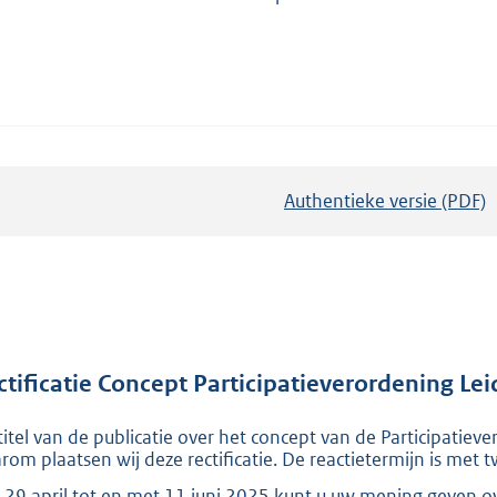
Authentieke versie (PDF)
b
e
s
t
a
n
d
ctificatie Concept Participatieverordening Lei
s
titel van de publicatie over het concept van de Participatiev
g
rom plaatsen wij deze rectificatie. De reactietermijn is met
r
 29 april tot en met 11 juni 2025 kunt u uw mening geven ov