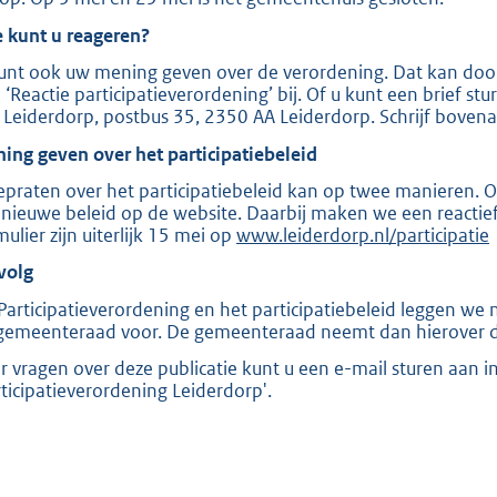
 kunt u reageren?
unt ook uw mening geven over de verordening. Dat kan door
 ‘Reactie participatieverordening’ bij. Of u kunt een brief 
 Leiderdorp, postbus 35, 2350 AA Leiderdorp. Schrijf bovenaa
ing geven over het participatiebeleid
praten over het participatiebeleid kan op twee manieren. Op
 nieuwe beleid op de website. Daarbij maken we een reactie
mulier zijn uiterlijk 15 mei op
E
www.leiderdorp.nl/participatie
x
volg
t
e
Participatieverordening en het participatiebeleid leggen w
r
gemeenteraad voor. De gemeenteraad neemt dan hierover de
n
e
r vragen over deze publicatie kunt u een e-mail sturen aan
l
rticipatieverordening Leiderdorp'.
i
n
k
: