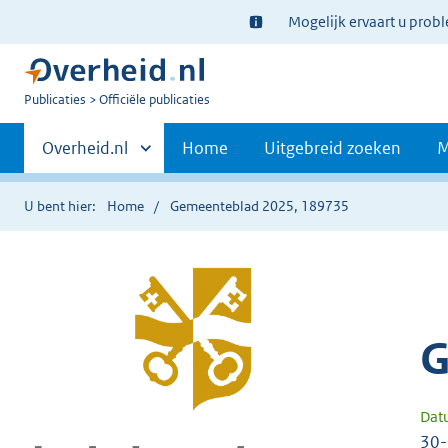
Ter
Mogelijk ervaart u prob
informatie:
U
Publicaties
Officiële publicaties
bent
Primaire
nu
Andere
Overheid.nl
Home
Uitgebreid zoeken
M
hier:
sites
navigatie
binnen
U bent hier:
Home
Gemeenteblad 2025, 189735
G
Dat
30-