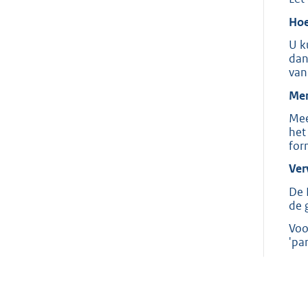
Hoe
U k
dan
van
Men
Mee
het
for
Ver
De 
de 
Voo
'pa