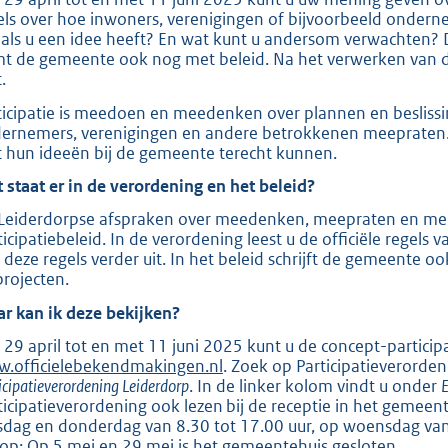
o
els over hoe inwoners, verenigingen of bijvoorbeeld ond
o
 als u een idee heeft? En wat kunt u andersom verwachten? D
t
t de gemeente ook nog met beleid. Na het verwerken van d
.
t
e
ticipatie is meedoen en meedenken over plannen en beslissi
ernemers, verenigingen en andere betrokkenen meepraten. 
:
 hun ideeën bij de gemeente terecht kunnen.
2
 staat er in de verordening en het beleid?
7
8
Leiderdorpse afspraken over meedenken, meepraten en meed
ticipatiebeleid. In de verordening leest u de officiële regels 
t deze regels verder uit. In het beleid schrijft de gemeente
b
projecten.
r kan ik deze bekijken?
 29 april tot en met 11 juni 2025 kunt u de concept-partici
.officielebekendmakingen.nl
. Zoek op Participatieverorden
icipatieverordening Leiderdorp
. In de linker kolom vindt u onder
E
ticipatieverordening ook lezen bij de receptie in het gemee
sdag en donderdag van 8.30 tot 17.00 uur, op woensdag van 8
 op: Op 5 mei en 29 mei is het gemeentehuis gesloten.