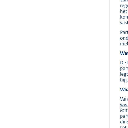
reg
het
kom
vast
Par
ond
met
Wat
De 
par
leg
bij 
Waa
Van
www
Part
par
din
Let