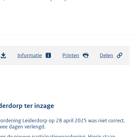
Informatie
Printen
Delen
derdorp ter inzage
erordening Leiderdorp op 28 april 2025 was niet correct.
 twee dagen verlengd.
er de nieuwe participatieverordening. Hierin staan