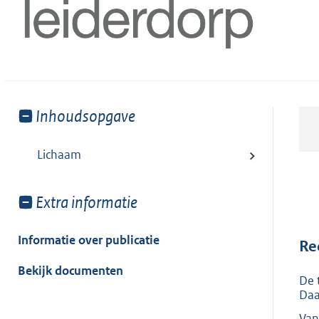
Toon
Inhoudsopgave
meer
van:
Lichaam
Toon
Extra informatie
meer
van:
Informatie over publicatie
Re
Bekijk documenten
De 
Daa
Van