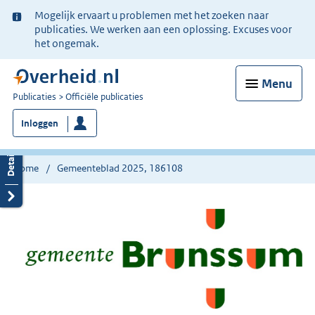
Ter
Mogelijk ervaart u problemen met het zoeken naar
informatie:
publicaties. We werken aan een oplossing. Excuses voor
het ongemak.
Menu
U
Publicaties
Officiële publicaties
bent
Inloggen
nu
hier:
Home
Gemeenteblad 2025, 186108