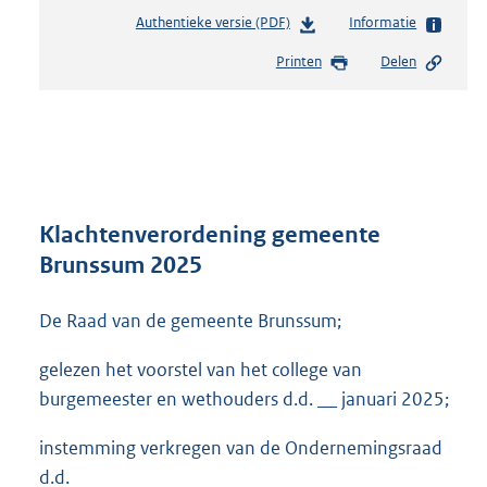
Authentieke versie (PDF)
b
Informatie
e
Printen
Delen
s
t
a
n
d
s
g
r
Klachtenverordening gemeente
o
Brunssum 2025
o
t
De Raad van de gemeente Brunssum;
t
e
:
gelezen het voorstel van het college van
3
burgemeester en wethouders d.d. __ januari 2025;
9
1
instemming verkregen van de Ondernemingsraad
K
d.d.
b