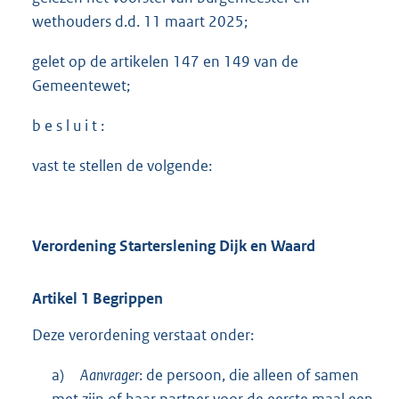
wethouders d.d. 11 maart 2025;
gelet op de artikelen 147 en 149 van de
Gemeentewet;
b e s l u i t :
vast te stellen de volgende:
Verordening Starterslening Dijk en Waard
Artikel
1
Begrippen
Deze verordening verstaat onder:
a)
Aanvrager
: de persoon, die alleen of samen
met zijn of haar partner voor de eerste maal een