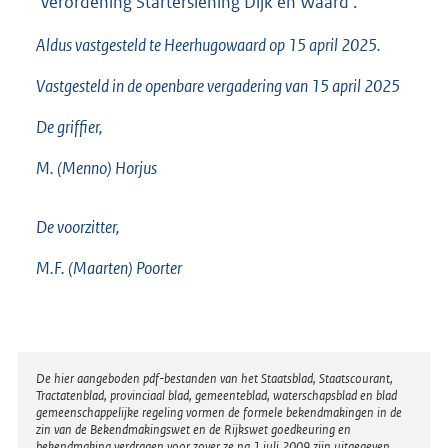
‘Verordening Starterslening Dijk en Waard’.
Aldus vastgesteld te Heerhugowaard op 15 april 2025.
Vastgesteld in de openbare vergadering van 15 april 2025
De griffier,
M. (Menno) Horjus
De voorzitter,
M.F. (Maarten) Poorter
Disclaimer
De hier aangeboden pdf-bestanden van het Staatsblad, Staatscourant,
Tractatenblad, provinciaal blad, gemeenteblad, waterschapsblad en blad
gemeenschappelijke regeling vormen de formele bekendmakingen in de
zin van de Bekendmakingswet en de Rijkswet goedkeuring en
bekendmaking verdragen voor zover ze na 1 juli 2009 zijn uitgegeven.