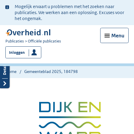
Ter
Mogelijk ervaart u problemen met het zoeken naar
informatie:
publicaties. We werken aan een oplossing. Excuses voor
het ongemak.
Menu
U
Publicaties
Officiële publicaties
bent
Inloggen
nu
hier:
Home
Gemeenteblad 2025, 184798