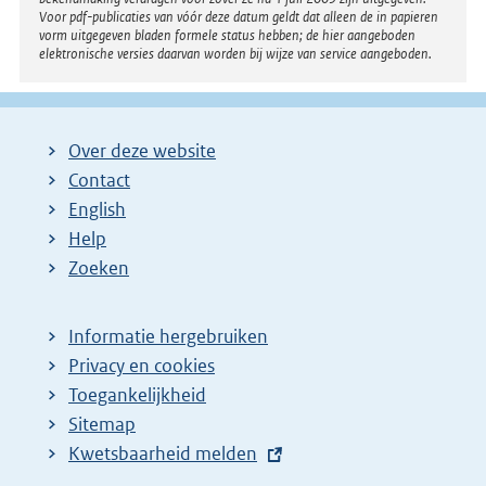
Voor pdf-publicaties van vóór deze datum geldt dat alleen de in papieren
vorm uitgegeven bladen formele status hebben; de hier aangeboden
elektronische versies daarvan worden bij wijze van service aangeboden.
Over deze website
Contact
English
Help
Zoeken
Informatie hergebruiken
Privacy en cookies
Toegankelijkheid
Sitemap
E
Kwetsbaarheid melden
x