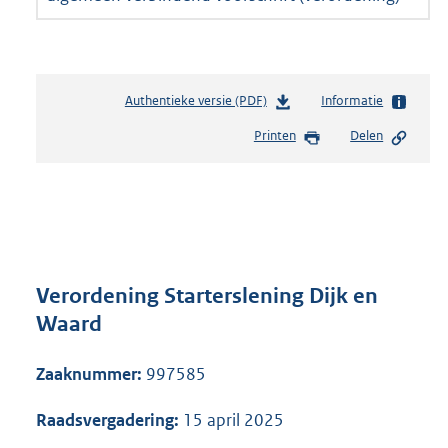
Authentieke versie (PDF)
b
Informatie
e
Printen
Delen
s
t
a
n
d
s
g
r
Verordening Starterslening Dijk en
o
Waard
o
t
Zaaknummer:
997585
t
e
:
Raadsvergadering:
15 april 2025
2