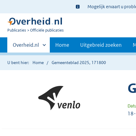
Ter
Mogelijk ervaart u prob
informatie:
U
Publicaties
Officiële publicaties
bent
Primaire
nu
Andere
Overheid.nl
Home
Uitgebreid zoeken
M
hier:
sites
navigatie
binnen
U bent hier:
Home
Gemeenteblad 2025, 171800
G
Dat
18-