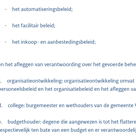
-
het automatiseringsbeleid;
-
het facilitair beleid;
-
het inkoop- en aanbestedingsbeleid;
en het afleggen van verantwoording over het gevoerde behe
.
organisatieontwikkeling: organisatieontwikkeling omvat 
personeelsbeleid en het organisatiebeleid en het afleggen 
d.
college: burgemeester en wethouders van de gemeente V
e.
budgethouder: degene die aangewezen is tot het flatter
respectievelijk ten bate van een budget en er verantwoordeli