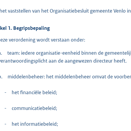
:
6
 het vaststellen van het Organisatiebesluit gemeente Venlo 
0
9
ikel
1.
Begripsbepaling
b
deze verordening wordt verstaan onder:
a.
team: iedere organisatie-eenheid binnen de gemeentelijk
verantwoordingsplicht aan de aangewezen directeur heeft.
b.
middelenbeheer: het middelenbeheer omvat de voorberei
-
het financiële beleid;
-
communicatiebeleid;
-
het informatiebeleid;