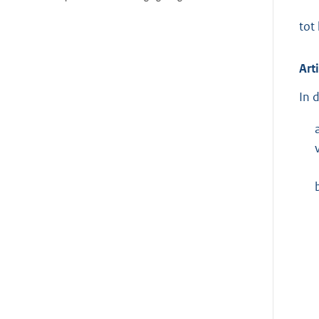
tot
Art
In 