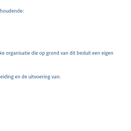
inhoudende:
K
e organisatie die op grond van dit besluit een eigen
ding en de uitvoering van: