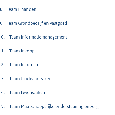
8.
Team Financiën
9.
Team Grondbedrijf en vastgoed
10.
Team Informatiemanagement
11.
Team Inkoop
12.
Team Inkomen
13.
Team Juridische zaken
14.
Team Levenszaken
15.
Team Maatschappelijke ondersteuning en zorg