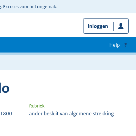
g. Excuses voor het ongemak.
Inloggen
Help
lo
Rubriek
71800
ander besluit van algemene strekking