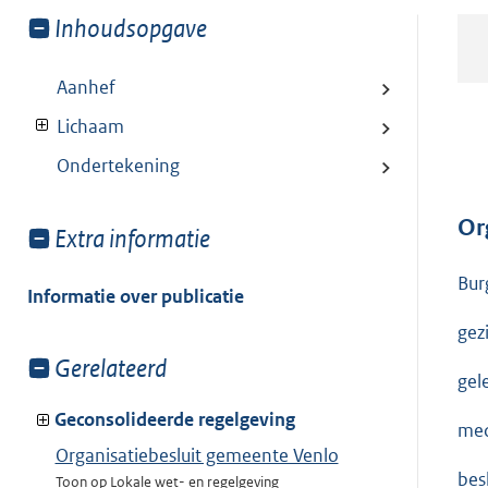
Toon
Inhoudsopgave
meer
van:
Aanhef
Lichaam
Ondertekening
Or
Toon
Extra informatie
meer
Bur
van:
Informatie over publicatie
gez
Toon
Gerelateerd
gel
meer
van:
Geconsolideerde regelgeving
med
Organisatiebesluit gemeente Venlo
bes
Toon op Lokale wet- en regelgeving