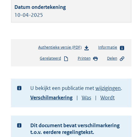
10-04-2025
Authentieke versie (PDF)
b
Informatie
e
Gerelateerd
Printen
Delen
s
t
a
n
d
U bekijkt een publicatie met
wijzigingen
s
Toon
Verschilmarkering
Was
Wordt
g
versie
r
van
o
document
o
t
Dit document bevat verschilmarkering
t
t.o.v. eerdere regelingtekst.