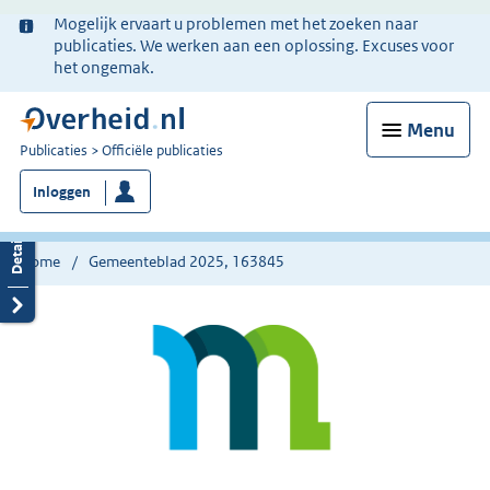
Ter
Mogelijk ervaart u problemen met het zoeken naar
informatie:
publicaties. We werken aan een oplossing. Excuses voor
het ongemak.
Menu
U
Publicaties
Officiële publicaties
bent
Inloggen
nu
hier:
Home
Gemeenteblad 2025, 163845