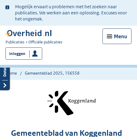
Ter
Mogelijk ervaart u problemen met het zoeken naar
informatie:
publicaties. We werken aan een oplossing. Excuses voor
het ongemak.
Menu
U
Publicaties
Officiële publicaties
bent
Inloggen
nu
hier:
Home
Gemeenteblad 2025, 156558
Gemeenteblad van Koggenland