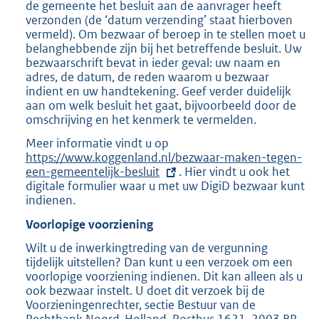
de gemeente het besluit aan de aanvrager heeft
verzonden (de ‘datum verzending’ staat hierboven
vermeld). Om bezwaar of beroep in te stellen moet u
belanghebbende zijn bij het betreffende besluit. Uw
bezwaarschrift bevat in ieder geval: uw naam en
adres, de datum, de reden waarom u bezwaar
indient en uw handtekening. Geef verder duidelijk
aan om welk besluit het gaat, bijvoorbeeld door de
omschrijving en het kenmerk te vermelden.
Meer informatie vindt u op
E
https://www.koggenland.nl/bezwaar-maken-tegen-
x
een-gemeentelijk-besluit
t
. Hier vindt u ook het
digitale formulier waar u met uw DigiD bezwaar kunt
e
indienen.
r
n
Voorlopige voorziening
e
l
Wilt u de inwerkingtreding van de vergunning
i
tijdelijk uitstellen? Dan kunt u een verzoek om een
n
voorlopige voorziening indienen. Dit kan alleen als u
k
ook bezwaar instelt. U doet dit verzoek bij de
:
Voorzieningenrechter, sectie Bestuur van de