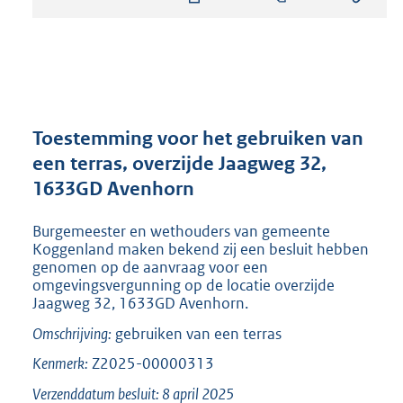
s
t
a
n
d
s
g
r
Toestemming voor het gebruiken van
o
een terras, overzijde Jaagweg 32,
o
1633GD Avenhorn
t
t
e
Burgemeester en wethouders van gemeente
:
Koggenland maken bekend zij een besluit hebben
2
genomen op de aanvraag voor een
omgevingsvergunning op de locatie overzijde
5
Jaagweg 32, 1633GD Avenhorn.
0
K
Omschrijving:
gebruiken van een terras
b
Kenmerk:
Z2025-00000313
Verzenddatum besluit: 8 april 2025