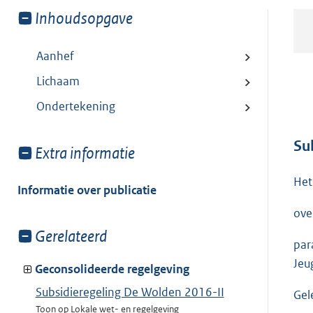
Toon
Inhoudsopgave
meer
van:
Aanhef
Lichaam
Ondertekening
Su
Toon
Extra informatie
meer
Het
van:
Informatie over publicatie
ove
Toon
Gerelateerd
par
meer
Jeu
van:
Geconsolideerde regelgeving
Subsidieregeling De Wolden 2016-II
Gel
Toon op Lokale wet- en regelgeving