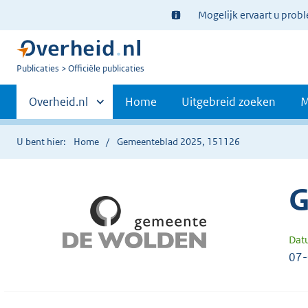
Ter
Mogelijk ervaart u prob
informatie:
U
Publicaties
Officiële publicaties
bent
Primaire
nu
Andere
Overheid.nl
Home
Uitgebreid zoeken
M
hier:
sites
navigatie
binnen
U bent hier:
Home
Gemeenteblad 2025, 151126
G
Dat
07-