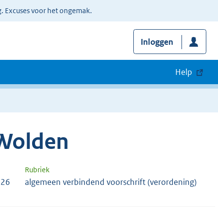
g. Excuses voor het ongemak.
Inloggen
Help
Wolden
Rubriek
126
algemeen verbindend voorschrift (verordening)