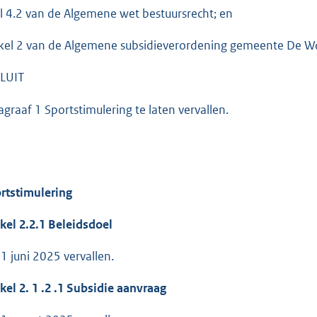
:
el 4.2 van de Algemene wet bestuursrecht; en
2
5
ikel 2 van de Algemene subsidieverordening gemeente De W
5
LUIT
b
agraaf 1 Sportstimulering te laten vervallen.
rtstimulering
ikel 2.2.1 Beleidsdoel
 1 juni 2025 vervallen.
kel 2.
1
.2
.1
Subsidie
aanvraag