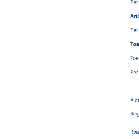
Per
Art
Per
Toe
Toel
Per
Ald
Burg
Roel