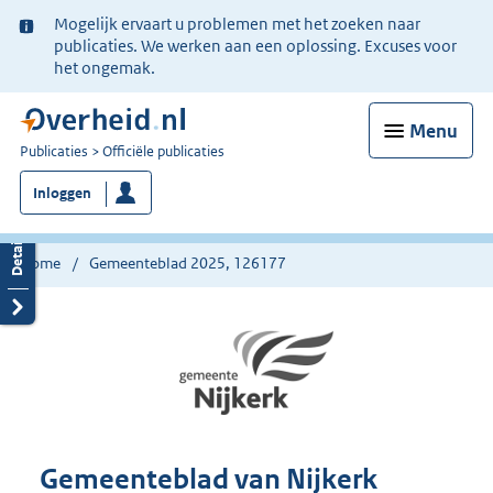
Ter
Mogelijk ervaart u problemen met het zoeken naar
informatie:
publicaties. We werken aan een oplossing. Excuses voor
het ongemak.
Menu
U
Publicaties
Officiële publicaties
bent
Inloggen
nu
hier:
Home
Gemeenteblad 2025, 126177
Gemeenteblad van Nijkerk