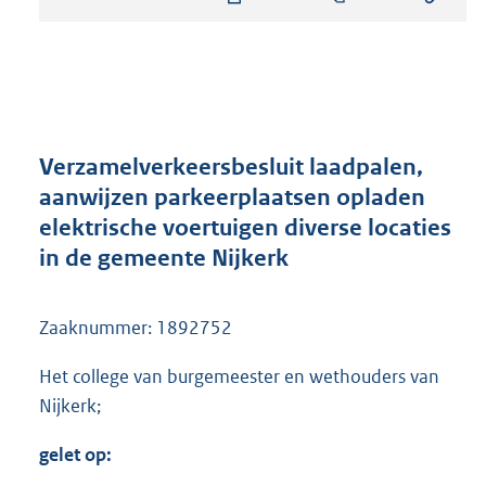
s
t
a
n
d
s
g
r
Verzamelverkeersbesluit laadpalen,
o
aanwijzen parkeerplaatsen opladen
o
elektrische voertuigen diverse locaties
t
t
in de gemeente Nijkerk
e
:
3
Zaaknummer: 1892752
9
5
Het college van burgemeester en wethouders van
K
Nijkerk;
b
gelet op: