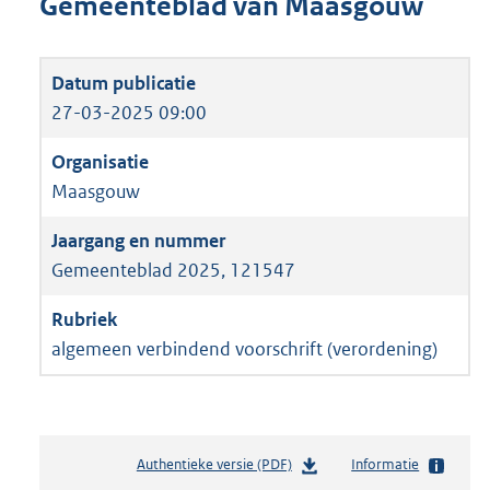
Gemeenteblad van Maasgouw
27-03-2025 09:00
Maasgouw
Gemeenteblad 2025, 121547
algemeen verbindend voorschrift (verordening)
Authentieke versie (PDF)
b
Informatie
e