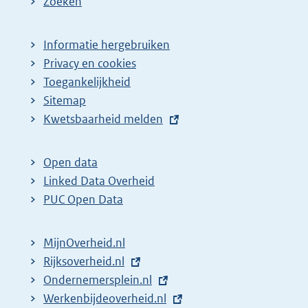
Zoeken
Informatie hergebruiken
Privacy en cookies
Toegankelijkheid
Sitemap
E
Kwetsbaarheid melden
x
t
Open data
e
Linked Data Overheid
r
PUC Open Data
n
e
MijnOverheid.nl
l
E
Rijksoverheid.nl
i
x
E
Ondernemersplein.nl
n
t
x
E
Werkenbijdeoverheid.nl
k