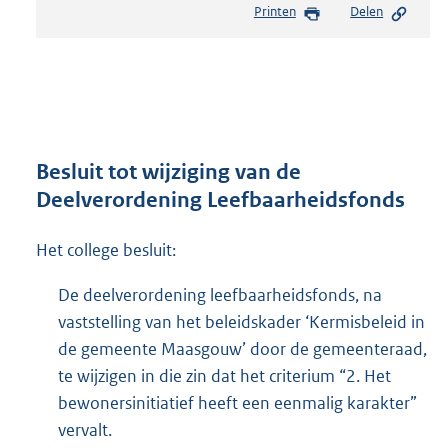
Printen
Delen
s
t
a
n
d
s
g
r
Besluit tot wijziging van de
o
Deelverordening Leefbaarheidsfonds
o
t
Het college besluit:
t
e
:
De deelverordening leefbaarheidsfonds, na
4
vaststelling van het beleidskader ‘Kermisbeleid in
6
de gemeente Maasgouw’ door de gemeenteraad,
6
te wijzigen in die zin dat het criterium “2. Het
K
b
bewonersinitiatief heeft een eenmalig karakter”
vervalt.