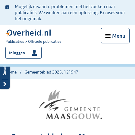
Ter
Mogelijk ervaart u problemen met het zoeken naar
informatie:
publicaties. We werken aan een oplossing. Excuses voor
het ongemak.
Menu
U
Publicaties
Officiële publicaties
bent
Inloggen
nu
hier:
Home
Gemeenteblad 2025, 121547