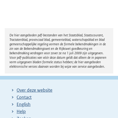
Disclaimer
De hier aangeboden pdf-bestanden van het Staatsblad, Staatscourant,
Tractatenblad, provinciaal blad, gemeenteblad, waterschapsblad en blad
gemeenschappelijke regeling vormen de formele bekendmakingen in de
zin van de Bekendmakingswet en de Rijkswet goedkeuring en
bekendmaking verdragen voor zover ze na 1 juli 2009 zijn uitgegeven.
Voor pdf-publicaties van vóór deze datum geldt dat alleen de in papieren
vorm uitgegeven bladen formele status hebben; de hier aangeboden
elektronische versies daarvan worden bij wijze van service aangeboden.
Over deze website
Contact
English
Help