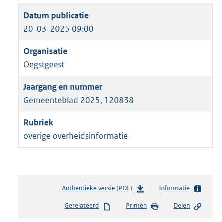
20-03-2025 09:00
Oegstgeest
Gemeenteblad 2025, 120838
overige overheidsinformatie
Authentieke versie (PDF)
b
Informatie
e
Gerelateerd
Printen
Delen
s
t