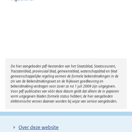
e
l
i
n
k
:
Disclaimer
De hier aangeboden pdf-bestanden van het Staatsblad, Staatscourant,
Tractatenblad, provinciaal blad, gemeenteblad, waterschapsblad en blad
gemeenschappelijke regeling vormen de formele bekendmakingen in de
zin van de Bekendmakingswet en de Rijkswet goedkeuring en
bekendmaking verdragen voor zover ze na 1 juli 2009 zijn uitgegeven.
Voor pdf-publicaties van vóór deze datum geldt dat alleen de in papieren
vorm uitgegeven bladen formele status hebben; de hier aangeboden
elektronische versies daarvan worden bij wijze van service aangeboden.
Over deze website