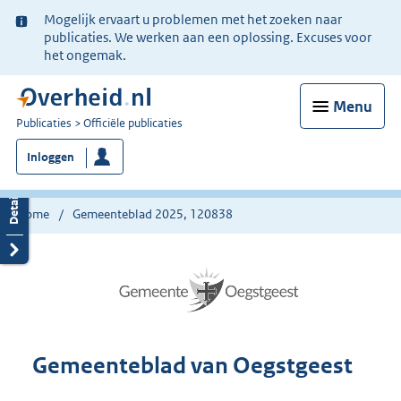
Ter
Mogelijk ervaart u problemen met het zoeken naar
informatie:
publicaties. We werken aan een oplossing. Excuses voor
het ongemak.
Menu
U
Publicaties
Officiële publicaties
bent
Inloggen
nu
hier:
Home
Gemeenteblad 2025, 120838
Gemeenteblad van Oegstgeest