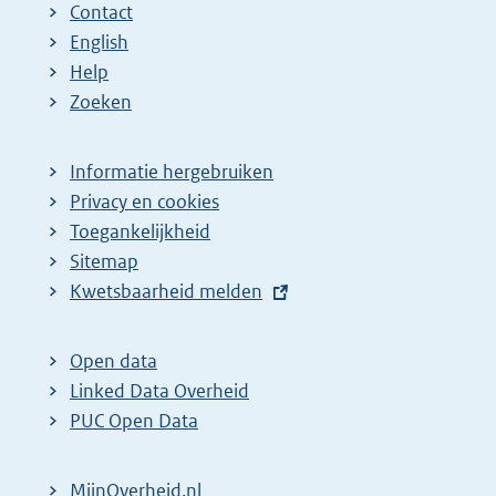
Contact
English
Help
Zoeken
Informatie hergebruiken
Privacy en cookies
Toegankelijkheid
Sitemap
E
Kwetsbaarheid melden
x
t
Open data
e
Linked Data Overheid
r
PUC Open Data
n
e
MijnOverheid.nl