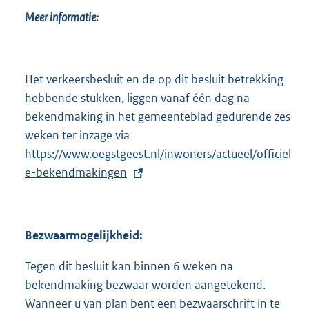
Meer informatie:
Het verkeersbesluit en de op dit besluit betrekking
hebbende stukken, liggen vanaf één dag na
bekendmaking in het gemeenteblad gedurende zes
weken ter inzage via
E
https://www.oegstgeest.nl/inwoners/actueel/officiel
x
e-bekendmakingen
t
e
r
n
Bezwaarmogelijkheid:
e
l
Tegen dit besluit kan binnen 6 weken na
i
bekendmaking bezwaar worden aangetekend.
n
Wanneer u van plan bent een bezwaarschrift in te