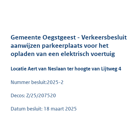
a
n
d
s
g
r
Gemeente Oegstgeest - Verkeersbesluit
o
aanwijzen parkeerplaats voor het
o
opladen van een elektrisch voertuig
t
t
e
Locatie Aert van Neslaan ter hoogte van Lijtweg 4
:
3
Nummer besluit:2025-2
7
1
Decos: Z/25/207520
K
b
Datum besluit: 18 maart 2025