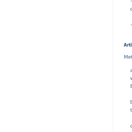
Art
Met
c