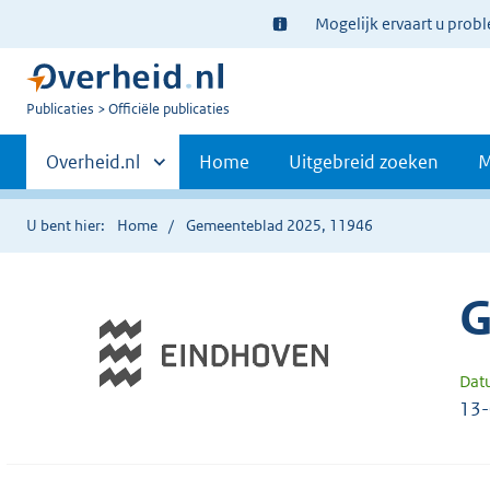
Ter
Mogelijk ervaart u prob
informatie:
U
Publicaties
Officiële publicaties
bent
Primaire
nu
Andere
Overheid.nl
Home
Uitgebreid zoeken
M
hier:
sites
navigatie
binnen
U bent hier:
Home
Gemeenteblad 2025, 11946
G
Dat
13-