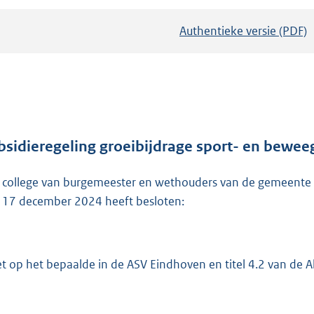
Authentieke versie (PDF)
b
e
s
t
a
n
d
bsidieregeling groeibijdrage sport- en bew
s
 college van burgemeester en wethouders van de gemeente E
g
 17 december 2024 heeft besloten:
r
o
o
t
et op het bepaalde in de ASV Eindhoven en titel 4.2 van de 
t
e