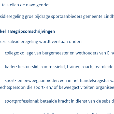
:
t te stellen de navolgende:
3
7
sidieregeling groeibijdrage sportaanbieders gemeente Eind
6
ikel
1
Begripsomschrijvingen
b
deze subsidieregeling wordt verstaan onder:
-
college: college van burgemeester en wethouders van Ei
-
kader: bestuurslid, commissielid, trainer, coach, teamleide
-
sport- en beweegaanbieder: een in het handelsregister
rechtspersoon die sport- en/ of beweegactiviteiten organisee
-
sportprofessional: betaalde kracht in dienst van de subsi