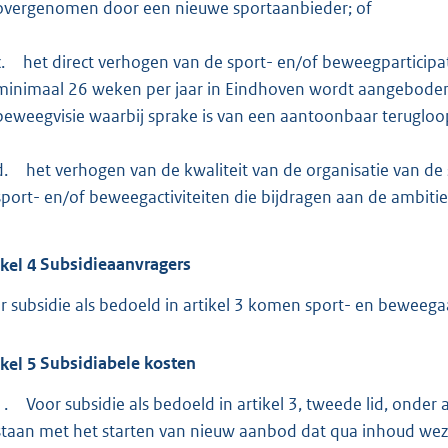
overgenomen door een nieuwe sportaanbieder; of
.
het direct verhogen van de sport- en/of beweegparticip
minimaal 26 weken per jaar in Eindhoven wordt aangeboden 
beweegvisie waarbij sprake is van een aantoonbaar terugloop
d.
het verhogen van de kwaliteit van de organisatie van de
sport- en/of beweegactiviteiten die bijdragen aan de ambitie
ikel
4
Subsidieaanvragers
r subsidie als bedoeld in artikel 3 komen sport- en beweeg
ikel
5
Subsidiabele kosten
1.
Voor subsidie als bedoeld in artikel 3, tweede lid, onde
staan met het starten van nieuw aanbod dat qua inhoud wez