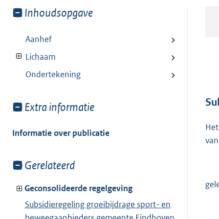
Toon
Inhoudsopgave
meer
van:
Aanhef
Lichaam
Ondertekening
Su
Toon
Extra informatie
meer
Het
van:
Informatie over publicatie
van
Toon
Gerelateerd
meer
gel
van:
Geconsolideerde regelgeving
Subsidieregeling groeibijdrage sport- en
beweegaanbieders gemeente Eindhoven