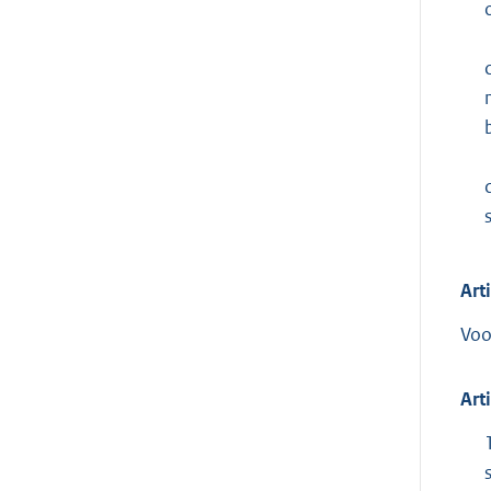
c
Art
Voo
Art