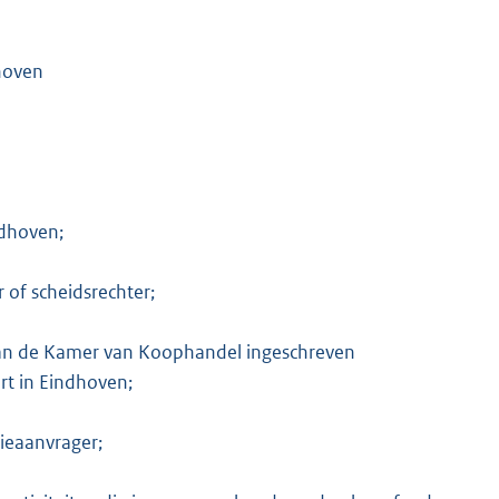
hoven
K
ndhoven;
r of scheidsrechter;
 van de Kamer van Koophandel ingeschreven
rt in Eindhoven;
dieaanvrager;