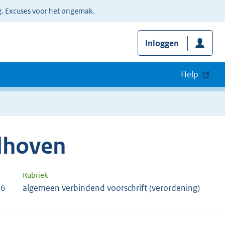
g. Excuses voor het ongemak.
Inloggen
Help
dhoven
Rubriek
46
algemeen verbindend voorschrift (verordening)