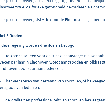
-
sport- en beweegactiviteiten: georganiseerde lichamelijk
daarmee zowel de fysieke gezondheid bevorderen als ontmoe
-
sport- en beweegvisie: de door de Eindhovense gemeente
ikel
2
Doelen
 deze regeling worden drie doelen beoogd.
a.
te komen tot een voor de subsidieaanvrager nieuw aanb
weken per jaar in Eindhoven wordt aangeboden en bijdraagt
Eindhoven door sportaanbieders én;
b.
het verbeteren van bestaand van sport- en/of beweegact
terugloop van leden én;
.
de vitaliteit en professionaliteit van sport- en beweegaa