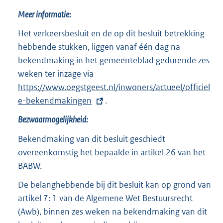
Meer informatie:
Het verkeersbesluit en de op dit besluit betrekking
hebbende stukken, liggen vanaf één dag na
bekendmaking in het gemeenteblad gedurende zes
weken ter inzage via
E
https://www.oegstgeest.nl/inwoners/actueel/officiel
x
e-bekendmakingen
t
.
e
Bezwaarmogelijkheid:
r
Bekendmaking van dit besluit geschiedt
n
overeenkomstig het bepaalde in artikel 26 van het
e
BABW.
l
i
De belanghebbende bij dit besluit kan op grond van
n
artikel 7: 1 van de Algemene Wet Bestuursrecht
k
(Awb), binnen zes weken na bekendmaking van dit
: