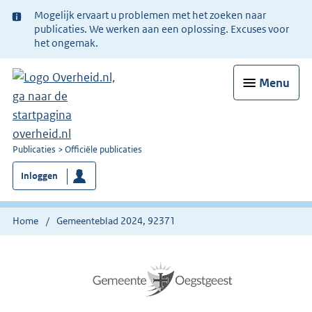
Ter
Mogelijk ervaart u problemen met het zoeken naar
informatie:
publicaties. We werken aan een oplossing. Excuses voor
het ongemak.
Menu
U
Publicaties
Officiële publicaties
bent
Inloggen
nu
hier:
Home
Gemeenteblad 2024, 92371