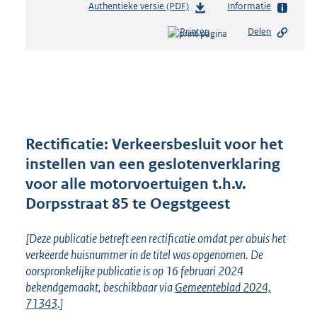
Authentieke versie (PDF)
b
Informatie
e
Printen
Delen
s
t
a
n
d
s
g
r
Rectificatie: Verkeersbesluit voor het
o
instellen van een geslotenverklaring
o
voor alle motorvoertuigen t.h.v.
t
t
Dorpsstraat 85 te Oegstgeest
e
:
[Deze publicatie betreft een rectificatie omdat per abuis het
1
verkeerde huisnummer in de titel was opgenomen. De
,
oorspronkelijke publicatie is op 16 februari 2024
1
bekendgemaakt, beschikbaar via
Gemeenteblad 2024,
M
71343
.]
b