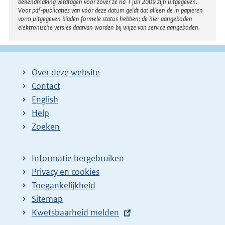
bekendmaking verdragen voor zover ze na 1 juli 2009 zijn uitgegeven.
Voor pdf-publicaties van vóór deze datum geldt dat alleen de in papieren
vorm uitgegeven bladen formele status hebben; de hier aangeboden
elektronische versies daarvan worden bij wijze van service aangeboden.
Over deze website
Contact
English
Help
Zoeken
Informatie hergebruiken
Privacy en cookies
Toegankelijkheid
Sitemap
E
Kwetsbaarheid melden