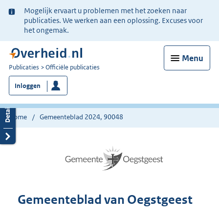
Ter
Mogelijk ervaart u problemen met het zoeken naar
informatie:
publicaties. We werken aan een oplossing. Excuses voor
het ongemak.
Menu
U
Publicaties
Officiële publicaties
bent
Inloggen
nu
hier:
Home
Gemeenteblad 2024, 90048
Gemeenteblad van Oegstgeest