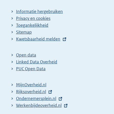
Informatie hergebruiken
Privacy en cookies
Toegankelijkheid
Sitemap
E
Kwetsbaarheid melden
x
t
Open data
e
Linked Data Overheid
r
PUC Open Data
n
e
MijnOverheid.nl
l
E
Rijksoverheid.nl
i
x
E
Ondernemersplein.nl
n
t
x
E
Werkenbijdeoverheid.nl
k
e
t
x