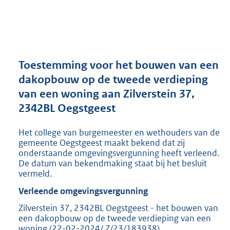
a
n
d
s
g
r
Toestemming voor het bouwen van een
o
dakopbouw op de tweede verdieping
o
van een woning aan Zilverstein 37,
t
t
2342BL Oegstgeest
e
:
Het college van burgemeester en wethouders van de
3
gemeente Oegstgeest maakt bekend dat zij
0
onderstaande omgevingsvergunning heeft verleend.
7
De datum van bekendmaking staat bij het besluit
K
vermeld.
b
Verleende omgevingsvergunning
Zilverstein 37, 2342BL Oegstgeest - het bouwen van
een dakopbouw op de tweede verdieping van een
woning (22-02-2024/ Z/23/183938)