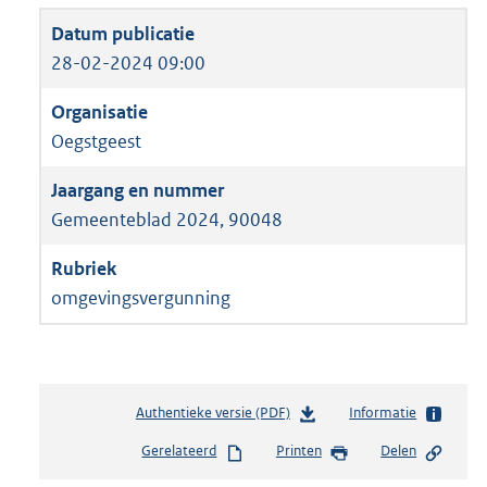
28-02-2024 09:00
Oegstgeest
Gemeenteblad 2024, 90048
omgevingsvergunning
Authentieke versie (PDF)
b
Informatie
e
Gerelateerd
Printen
Delen
s
t