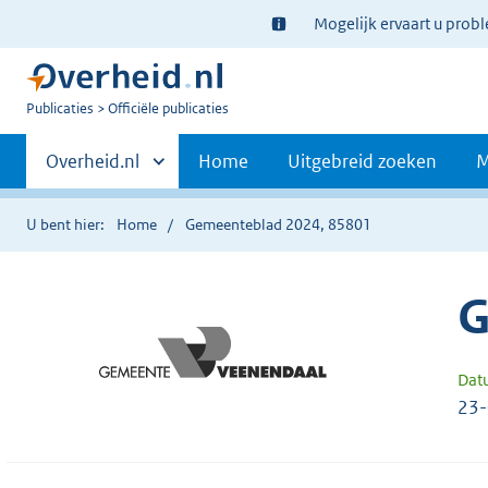
Ter
Mogelijk ervaart u prob
informatie:
U
Publicaties
Officiële publicaties
bent
Primaire
nu
Andere
Overheid.nl
Home
Uitgebreid zoeken
M
hier:
sites
navigatie
binnen
U bent hier:
Home
Gemeenteblad 2024, 85801
G
Dat
23-