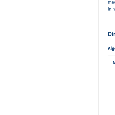
med
in 
Di
Alg
N