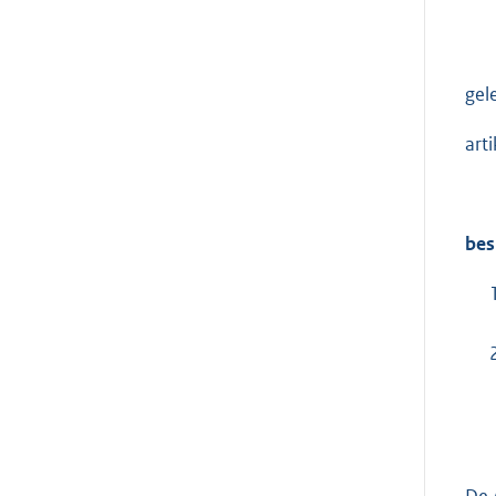
gel
art
bes
De 