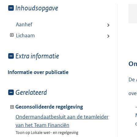
Toon
Inhoudsopgave
meer
van:
Aanhef
Lichaam
Toon
Extra informatie
meer
On
van:
Informatie over publicatie
De 
Toon
Gerelateerd
ove
meer
van:
Geconsolideerde regelgeving
Ondermandaatbesluit aan de teamleider
van het Team Financiën
Toon op Lokale wet- en regelgeving