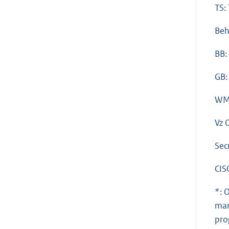
TS:
Beh
BB:
GB:
WM:
Vz 
Sec
CIS
*: 
man
pro