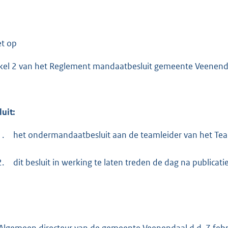
:
6
5
1
et op
ikel 2 van het Reglement mandaatbesluit gemeente Veenenda
b
luit:
1.
het ondermandaatbesluit aan de teamleider van het Team
2.
dit besluit in werking te laten treden de dag na publicat
Algemeen directeur van de gemeente Veenendaal d.d. 7 febr