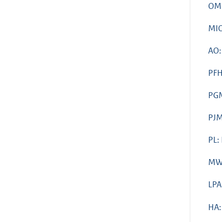
OM
MIO
AO:
PFH
PG
PJM
PL:
MW
LPA
HA: