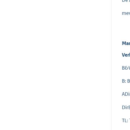
mev
Man
Ver
B&W
B: 
ADi
Dir
TL: