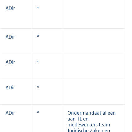
ADir
*
ADir
*
ADir
*
ADir
*
ADir
*
Ondermandaat alleen
aan TL en
medewerkers team
Juridische Zaken en