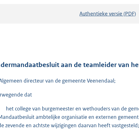
Authentieke versie (PDF)
b
e
s
t
a
n
d
dermandaatbesluit aan de teamleider van he
s
Algemeen directeur van de gemeente Veenendaal;
g
r
rwegende dat
o
o
-
het college van burgemeester en wethouders van de ge
t
Mandaatbesluit ambtelijke organisatie en externen gemeent
t
de zevende en achtste wijzigingen daarvan heeft vastgesteld;
e