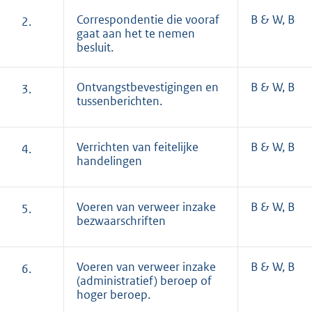
Correspondentie die vooraf
B & W, B
2.
gaat aan het te nemen
besluit.
Ontvangstbevestigingen en
B & W, B
3.
tussenberichten.
Verrichten van feitelijke
B & W, B
4.
handelingen
Voeren van verweer inzake
B & W, B
5.
bezwaarschriften
Voeren van verweer inzake
B & W, B
6.
(administratief) beroep of
hoger beroep.