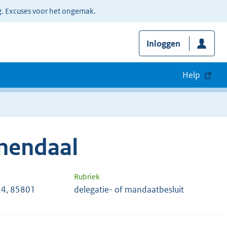
g. Excuses voor het ongemak.
Inloggen
Help
nendaal
Rubriek
4, 85801
delegatie- of mandaatbesluit