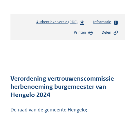
Authentieke versie (PDF)
b
Informatie
e
Printen
Delen
s
t
a
n
d
s
g
r
Verordening vertrouwenscommissie
o
herbenoeming burgemeester van
o
Hengelo 2024
t
t
e
De raad van de gemeente Hengelo;
:
3
2