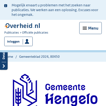
Ter
Mogelijk ervaart u problemen met het zoeken naar
informatie:
publicaties. We werken aan een oplossing. Excuses voor
het ongemak.
Menu
U
Publicaties
Officiële publicaties
bent
Inloggen
nu
hier:
Home
Gemeenteblad 2024, 80450