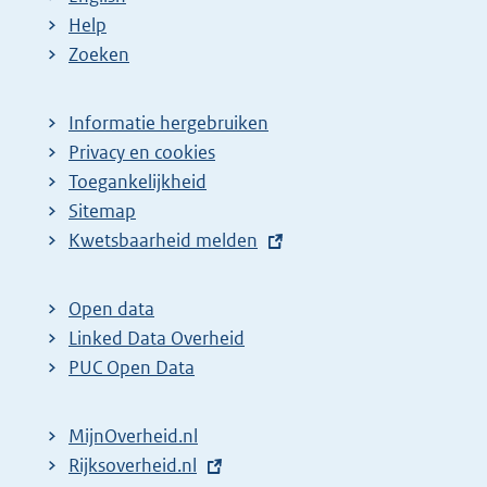
Help
Zoeken
Informatie hergebruiken
Privacy en cookies
Toegankelijkheid
Sitemap
E
Kwetsbaarheid melden
x
t
Open data
e
Linked Data Overheid
r
PUC Open Data
n
e
MijnOverheid.nl
l
E
Rijksoverheid.nl
i