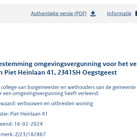
Authentieke versie (PDF)
b
Informatie
e
s
t
a
n
d
estemming omgevingsvergunning voor het ve
s
n Piet Heinlaan 41, 2341SH Oegstgeest
g
 college van burgemeester en wethouders van de gemeente
r
r een omgevingsvergunning heeft verleend:
o
waard: verbouwen en uitbreiden woning
o
t
atie: Piet Heinlaan 41
t
leend: 16-02-2024
e
merk: Z/23/182867