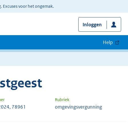
g. Excuses voor het ongemak.
Inloggen
Help
stgeest
mer
Rubriek
2024, 78961
omgevingsvergunning