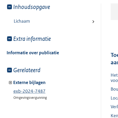
Toon
Inhoudsopgave
meer
van:
Lichaam
Toon
Extra informatie
meer
van:
Informatie over publicatie
To
aa
Toon
Gerelateerd
Het
meer
voo
van:
Externe bijlagen
Bou
exb-2024-7487
Loc
Omgevingsvergunning
Ver
Ken