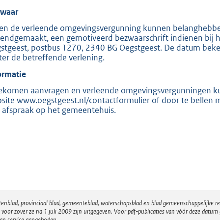
:
waar
3
0
en de verleende omgevingsvergunning kunnen belanghebben
endgemaakt, een gemotiveerd bezwaarschrift indienen bij 
7
stgeest, postbus 1270, 2340 BG Oegstgeest. De datum beken
K
ter de betreffende verlening.
b
ormatie
ekomen aanvragen en verleende omgevingsvergunningen kunt 
site www.oegstgeest.nl/contactformulier of door te bellen 
 afspraak op het gemeentehuis.
atenblad, provinciaal blad, gemeenteblad, waterschapsblad en blad gemeenschappelijke 
 zover ze na 1 juli 2009 zijn uitgegeven. Voor pdf-publicaties van vóór deze datum g
van service aangeboden.