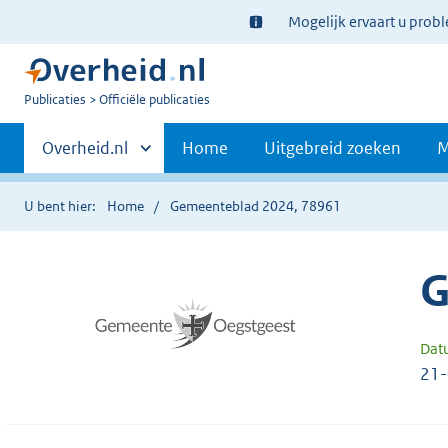
Ter
Mogelijk ervaart u prob
informatie:
U
Publicaties
Officiële publicaties
bent
Primaire
nu
Andere
Overheid.nl
Home
Uitgebreid zoeken
M
hier:
sites
navigatie
binnen
U bent hier:
Home
Gemeenteblad 2024, 78961
G
Dat
21-