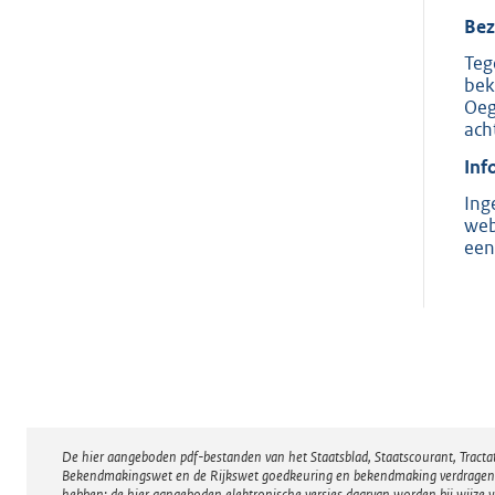
Bez
Teg
bek
Oeg
ach
Inf
Ing
web
een
De hier aangeboden pdf-bestanden van het Staatsblad, Staatscourant, Tract
Disclaimer
Bekendmakingswet en de Rijkswet goedkeuring en bekendmaking verdragen voor
hebben; de hier aangeboden elektronische versies daarvan worden bij wijze 