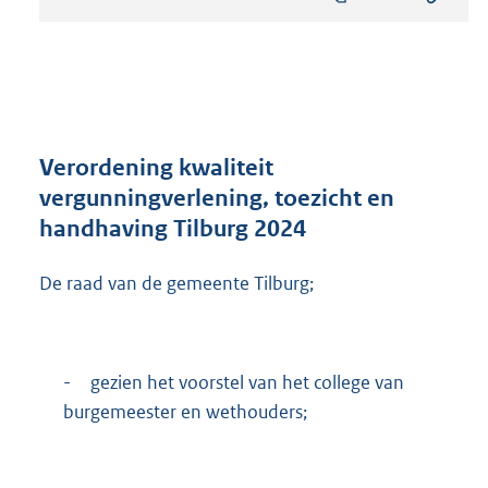
s
t
a
n
d
s
g
r
Verordening kwaliteit
o
vergunningverlening, toezicht en
o
handhaving Tilburg 2024
t
t
e
De raad van de gemeente Tilburg;
:
2
3
8
-
gezien het voorstel van het college van
K
burgemeester en wethouders;
b