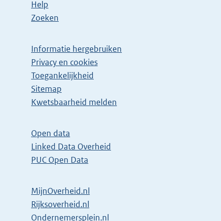
Help
Zoeken
Informatie hergebruiken
Privacy en cookies
Toegankelijkheid
Sitemap
E
Kwetsbaarheid melden
x
t
Open data
e
Linked Data Overheid
r
PUC Open Data
n
e
MijnOverheid.nl
l
E
Rijksoverheid.nl
i
x
E
Ondernemersplein.nl