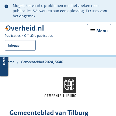
Ter
Mogelijk ervaart u problemen met het zoeken naar
informatie:
publicaties. We werken aan een oplossing. Excuses voor
het ongemak.
Menu
U
Publicaties
Officiële publicaties
bent
Inloggen
nu
hier:
Home
Gemeenteblad 2024, 5646
Gemeenteblad van Tilburg