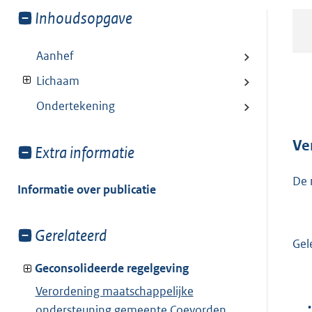
Toon
Inhoudsopgave
meer
van:
Aanhef
Lichaam
Ondertekening
Ve
Toon
Extra informatie
meer
De 
van:
Informatie over publicatie
Toon
Gerelateerd
Gel
meer
van:
Geconsolideerde regelgeving
Verordening maatschappelijke
•
ondersteuning gemeente Coevorden