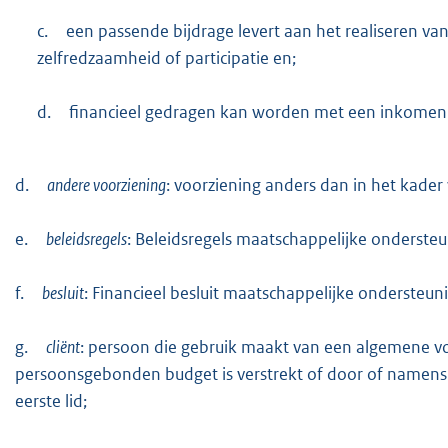
c.
een passende bijdrage levert aan het realiseren van e
zelfredzaamheid of participatie en;
d.
financieel gedragen kan worden met een inkome
d.
andere voorziening
: voorziening anders dan in het kade
e.
beleidsregels
: Beleidsregels maatschappelijke onderst
f.
besluit
: Financieel besluit maatschappelijke onderste
g.
cliënt
: persoon die gebruik maakt van een algemene v
persoonsgebonden budget is verstrekt of door of namens w
eerste lid;