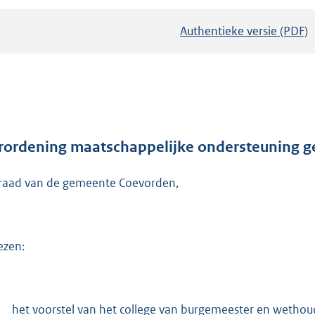
Authentieke versie (PDF)
b
e
s
t
a
n
d
rordening maatschappelijke ondersteuning 
s
raad van de gemeente Coevorden,
g
r
o
o
ezen:
t
t
e
het voorstel van het college van burgemeester en wethou