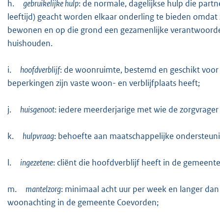
h.
gebruikelijke hulp
: de normale, dagelijkse hulp die part
leeftijd) geacht worden elkaar onderling te bieden omda
bewonen en op die grond een gezamenlijke verantwoordel
huishouden.
i.
hoofdverblijf
: de woonruimte, bestemd en geschikt voo
beperkingen zijn vaste woon- en verblijfplaats heeft;
j.
huisgenoot
: iedere meerderjarige met wie de zorgvrage
k.
hulpvraag
: behoefte aan maatschappelijke ondersteuning
l.
ingezetene
: cliënt die hoofdverblijf heeft in de gemeen
m.
mantelzorg
: minimaal acht uur per week en langer d
woonachting in de gemeente Coevorden;