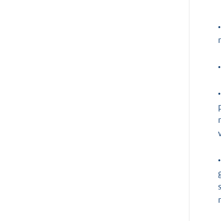
•
•
•
•