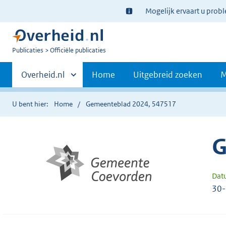
Ter
Mogelijk ervaart u prob
informatie:
U
Publicaties
Officiële publicaties
bent
Primaire
nu
Andere
Overheid.nl
Home
Uitgebreid zoeken
M
hier:
sites
navigatie
binnen
U bent hier:
Home
Gemeenteblad 2024, 547517
G
Dat
30-