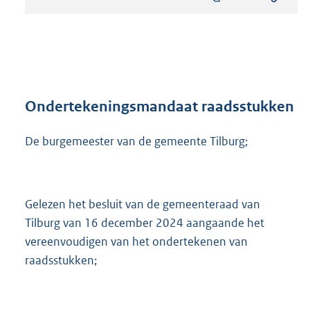
s
t
a
n
d
s
g
r
Ondertekeningsmandaat raadsstukken
o
o
De burgemeester van de gemeente Tilburg;
t
t
e
:
Gelezen het besluit van de gemeenteraad van
2
2
Tilburg van 16 december 2024 aangaande het
4
vereenvoudigen van het ondertekenen van
K
raadsstukken;
b