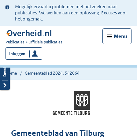
Ter
Mogelijk ervaart u problemen met het zoeken naar
informatie:
publicaties. We werken aan een oplossing. Excuses voor
het ongemak.
Menu
U
Publicaties
Officiële publicaties
bent
Inloggen
nu
hier:
Home
Gemeenteblad 2024, 542064
Gemeenteblad van Tilburg