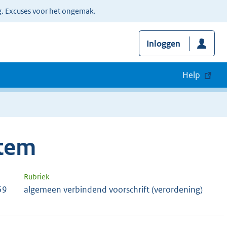
g. Excuses voor het ongemak.
Inloggen
Help
tem
Rubriek
59
algemeen verbindend voorschrift (verordening)