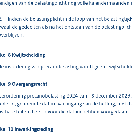
eindigen van de belastingplicht nog volle kalendermaanden in
2.
Indien de belastingplicht in de loop van het belastingti
twaalfde gedeelten als na het ontstaan van de belastingplic
overblijven.
ikel
8
Kwijtschelding
 de invordering van precariobelasting wordt geen kwijtscheld
ikel
9
Overgangsrecht
verordening precariobelasting 2024 van 18 december 2023, 
ede lid, genoemde datum van ingang van de heffing, met dien
astbare feiten die zich voor die datum hebben voorgedaan.
ikel
10
Inwerkingtreding