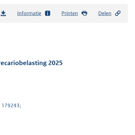
Informatie
Printen
Delen
recariobelasting 2025
o 179243;