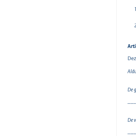
Art
Dez
Aldu
De gr
………
De v
………