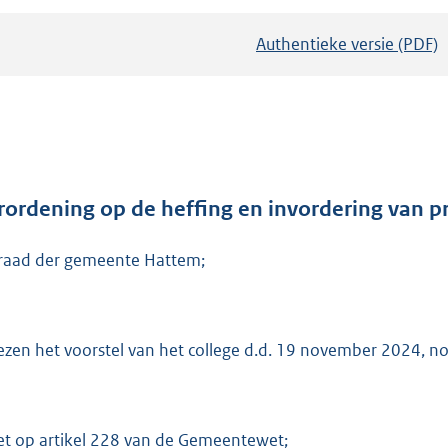
Authentieke versie (PDF)
b
e
s
t
a
n
d
rordening op de heffing en invordering van p
s
raad der gemeente Hattem;
g
r
o
o
ezen het voorstel van het college d.d. 19 november 2024, n
t
t
e
et op artikel 228 van de Gemeentewet;