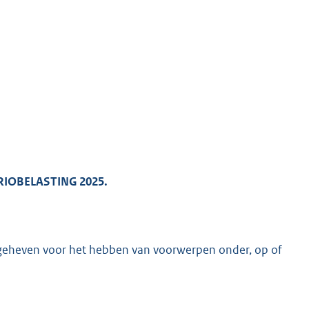
K
IOBELASTING 2025.
g geheven voor het hebben van voorwerpen onder, op of