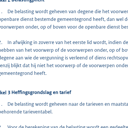
1.
De belasting wordt geheven van degene die het voorwer
openbare dienst bestemde gemeentegrond heeft, dan wel de
voorwerpen onder, op of boven voor de openbare dienst be
2.
In afwijking in zoverre van het eerste lid wordt, indien
hebben van het voorwerp of de voorwerpen onder, op of b
degene aan wie de vergunning is verleend of diens rechtsopv
tenzij blijkt dat hij niet het voorwerp of de voorwerpen on
gemeentegrond heeft.
ikel
3
Heffingsgrondslag en tarief
1.
De belasting wordt geheven naar de tarieven en maatst
behorende tarieventabel.
2.
Voor de berekening van de belasting wordt een gedeelte 