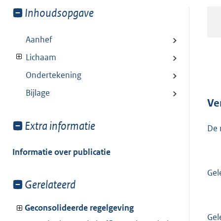
Toon
Inhoudsopgave
meer
van:
Aanhef
Lichaam
Ondertekening
Bijlage
Ve
Toon
Extra informatie
De 
meer
van:
Informatie over publicatie
Gel
Toon
Gerelateerd
meer
van:
Geconsolideerde regelgeving
Gel