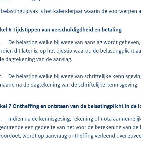
 belastingtijdvak is het kalenderjaar waarin de voorwerpen a
ikel
6
Tijdstippen van verschuldigdheid en betaling
1.
De belasting welke bij wege van aanslag wordt geheven, i
indien dit later is, op het tijdstip waarop de belastingpli
de dagtekening van de aanslag.
2.
De belasting welke bij wege van schriftelijke kennisge
maand na de dagtekening van de schriftelijke kennisgeving.
ikel
7
Ontheffing en ontstaan van de belastingplicht in de l
1.
Indien na de kennisgeving, rekening of nota aannemelijk 
gedurende een gedeelte van het voor de berekening van de 
voordoet, wordt op aanvraag ontheffing verleend over zoveel 