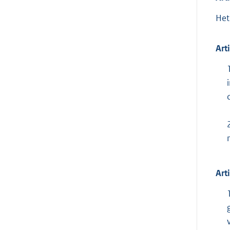
Het
Art
Art