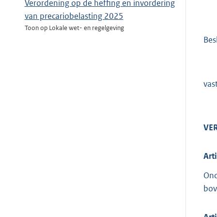
Verordening op de heffing en invordering
van precariobelasting 2025
Toon op Lokale wet- en regelgeving
Besl
vast
VER
Art
Ond
bov
Art