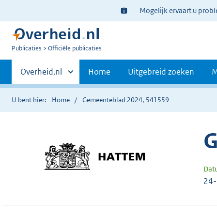
Ter
Mogelijk ervaart u prob
informatie:
U
Publicaties
Officiële publicaties
bent
Primaire
nu
Andere
Overheid.nl
Home
Uitgebreid zoeken
M
hier:
sites
navigatie
binnen
U bent hier:
Home
Gemeenteblad 2024, 541559
G
Dat
24-