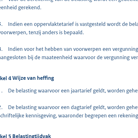
eenheid gerekend.
3.
Indien een oppervlaktetarief is vastgesteld wordt de bel
voorwerpen, tenzij anders is bepaald.
4.
Indien voor het hebben van voorwerpen een vergunning v
aangesloten bij de maateenheid waarvoor de vergunning verl
ikel
4
Wijze van heffing
1.
De belasting waarvoor een jaartarief geldt, worden gehe
2.
De belasting waarvoor een dagtarief geldt, worden gehe
schriftelijke kennisgeving, waaronder begrepen een rekening
ikel
5
Belastingtijdvak