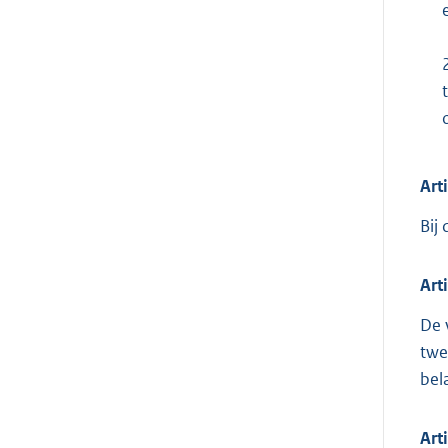
Art
Bij
Art
De 
twe
bel
Art