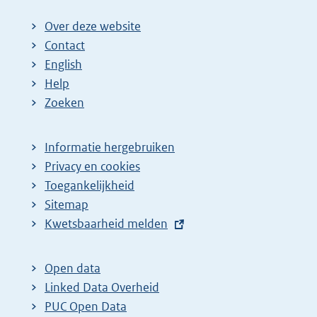
Over deze website
Contact
English
Help
Zoeken
Informatie hergebruiken
Privacy en cookies
Toegankelijkheid
Sitemap
E
Kwetsbaarheid melden
x
t
Open data
e
Linked Data Overheid
r
PUC Open Data