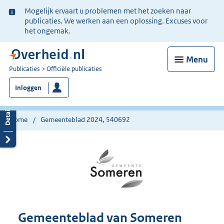
Ter
Mogelijk ervaart u problemen met het zoeken naar
informatie:
publicaties. We werken aan een oplossing. Excuses voor
het ongemak.
Menu
U
Publicaties
Officiële publicaties
bent
Inloggen
nu
hier:
Home
Gemeenteblad 2024, 540692
Gemeenteblad van Someren