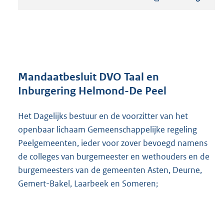
s
t
a
n
d
s
g
r
Mandaatbesluit DVO Taal en
o
Inburgering Helmond-De Peel
o
t
Het Dagelijks bestuur en de voorzitter van het
t
e
openbaar lichaam Gemeenschappelijke regeling
:
Peelgemeenten, ieder voor zover bevoegd namens
2
de colleges van burgemeester en wethouders en de
9
5
burgemeesters van de gemeenten Asten, Deurne,
K
Gemert-Bakel, Laarbeek en Someren;
b