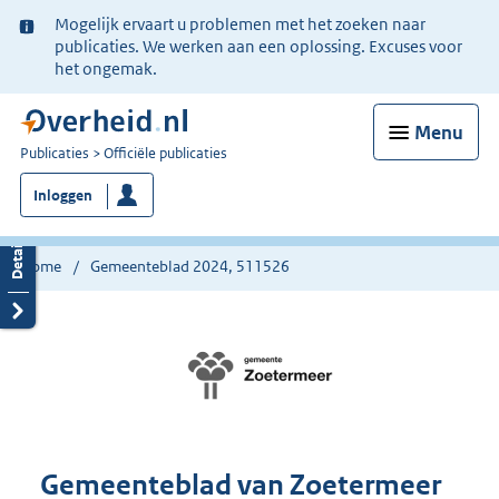
Ter
Mogelijk ervaart u problemen met het zoeken naar
informatie:
publicaties. We werken aan een oplossing. Excuses voor
het ongemak.
Menu
U
Publicaties
Officiële publicaties
bent
Inloggen
nu
hier:
Home
Gemeenteblad 2024, 511526
Gemeenteblad van Zoetermeer