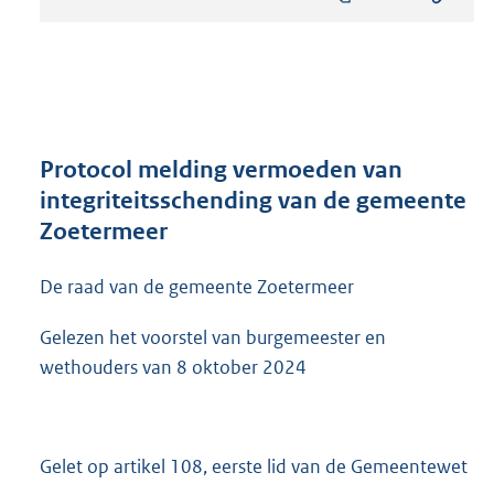
s
t
a
n
d
s
g
r
Protocol melding vermoeden van
o
integriteitsschending van de gemeente
o
Zoetermeer
t
t
e
De raad van de gemeente Zoetermeer
:
5
Gelezen het voorstel van burgemeester en
0
wethouders van 8 oktober 2024
9
K
b
Gelet op artikel 108, eerste lid van de Gemeentewet