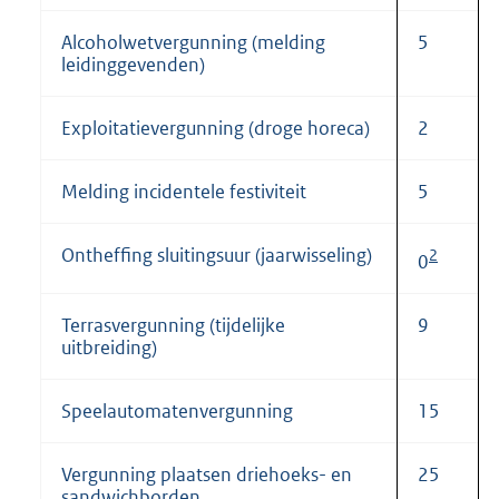
Alcoholwetvergunning (melding
5
leidinggevenden)
Exploitatievergunning (droge horeca)
2
Melding incidentele festiviteit
5
Ontheffing sluitingsuur (jaarwisseling)
2
0
Terrasvergunning (tijdelijke
9
uitbreiding)
Speelautomatenvergunning
15
Vergunning plaatsen driehoeks- en
25
sandwichborden