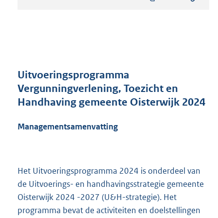
s
t
a
n
d
s
g
r
Uitvoeringsprogramma
o
Vergunningverlening, Toezicht en
o
Handhaving gemeente Oisterwijk 2024
t
t
e
Managementsamenvatting
:
2
,
1
Het Uitvoeringsprogramma 2024 is onderdeel van
M
de Uitvoerings- en handhavingsstrategie gemeente
b
Oisterwijk 2024 -2027 (U&H-strategie). Het
programma bevat de activiteiten en doelstellingen