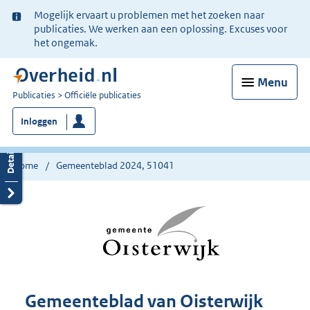
Ter
Mogelijk ervaart u problemen met het zoeken naar
informatie:
publicaties. We werken aan een oplossing. Excuses voor
het ongemak.
Menu
U
Publicaties
Officiële publicaties
bent
Inloggen
nu
hier:
Home
Gemeenteblad 2024, 51041
Gemeenteblad van Oisterwijk