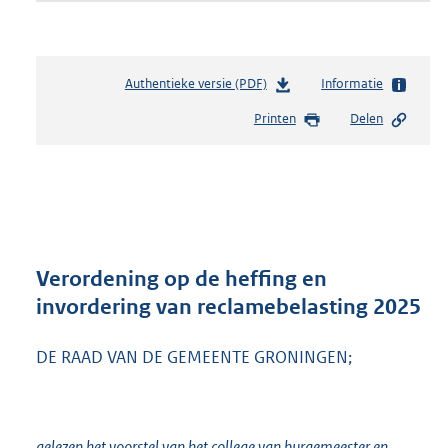
Authentieke versie (PDF)
b
Informatie
e
Printen
Delen
s
t
a
n
d
s
g
r
Verordening op de heffing en
o
invordering van reclamebelasting 2025
o
t
DE RAAD VAN DE GEMEENTE GRONINGEN;
t
e
:
7
0
gelezen het voorstel van het college van burgemeester en