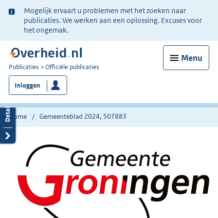
Ter
Mogelijk ervaart u problemen met het zoeken naar
informatie:
publicaties. We werken aan een oplossing. Excuses voor
het ongemak.
Menu
U
Publicaties
Officiële publicaties
bent
Inloggen
nu
hier:
Home
Gemeenteblad 2024, 507883