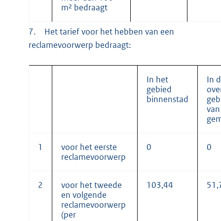
m² bedraagt
7.
Het tarief voor het hebben van een
reclamevoorwerp bedraagt:
In het
In 
gebied
ove
binnenstad
geb
van
gem
1
voor het eerste
0
0
reclamevoorwerp
2
voor het tweede
103,44
51,
en volgende
reclamevoorwerp
(per