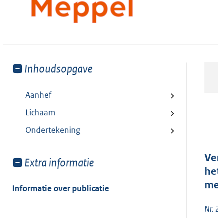
Toon
Inhoudsopgave
meer
van:
Aanhef
Lichaam
Ondertekening
Ve
Toon
Extra informatie
he
meer
me
van:
Informatie over publicatie
Nr.