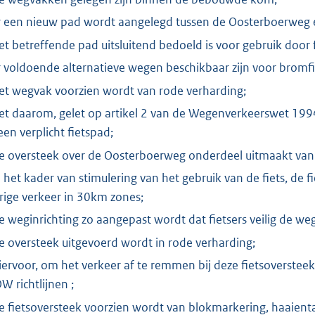
r een nieuw pad wordt aangelegd tussen de Oosterboerweg 
et betreffende pad uitsluitend bedoeld is voor gebruik door f
r voldoende alternatieve wegen beschikbaar zijn voor bromfi
et wegvak voorzien wordt van rode verharding;
et daarom, gelet op artikel 2 van de Wegenverkeerswet 1994
een verplicht fietspad;
e oversteek over de Oosterboerweg onderdeel uitmaakt van e
n het kader van stimulering van het gebruik van de fiets, de fi
rige verkeer in 30km zones;
e weginrichting zo aangepast wordt dat fietsers veilig de w
e oversteek uitgevoerd wordt in rode verharding;
iervoor, om het verkeer af te remmen bij deze fietsoverste
W richtlijnen ;
e fietsoversteek voorzien wordt van blokmarkering, haaie