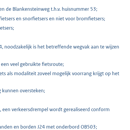
en de Blankensteinweg t.h.v. huisnummer 53;
ietsers en snorfietsers en niet voor bromfietsers;
etsers;
, noodzakelijk is het betreffende wegvak aan te wijzen
en veel gebruikte fietsroute;
ets als modaliteit zoveel mogelijk voorrang krijgt op het
eg kunnen oversteken;
ek, een verkeersdrempel wordt gerealiseerd conform
ntanden en borden J24 met onderbord OB503;