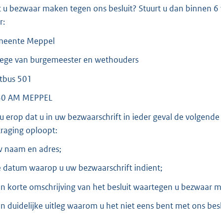
t u bezwaar maken tegen ons besluit? Stuurt u dan binnen 6
r:
eente Meppel
lege van burgemeester en wethouders
tbus 501
40 AM MEPPEL
 u erop dat u in uw bezwaarschrift in ieder geval de volge
traging oploopt:
w naam en adres;
e datum waarop u uw bezwaarschrift indient;
en korte omschrijving van het besluit waartegen u bezwaar m
en duidelijke uitleg waarom u het niet eens bent met ons besl