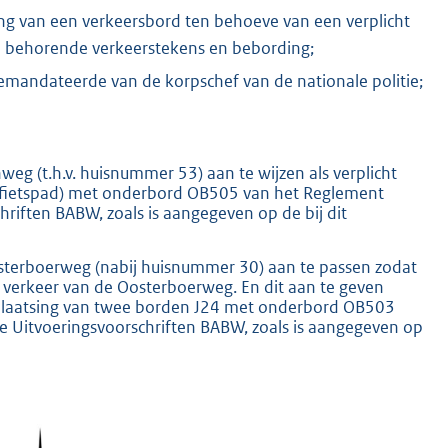
ng van een verkeersbord ten behoeve van een verplicht
ij behorende verkeerstekens en bebording;
gemandateerde van de korpschef van de nationale politie;
g (t.h.v. huisnummer 53) aan te wijzen als verplicht
ht fietspad) met onderbord OB505 van het Reglement
riften BABW, zoals is aangegeven op de bij dit
sterboerweg (nabij huisnummer 30) aan te passen zodat
 verkeer van de Oosterboerweg. En dit aan te geven
 plaatsing van twee borden J24 met onderbord OB503
e Uitvoeringsvoorschriften BABW, zoals is aangegeven op