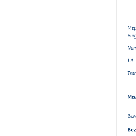
Mep
Burg
Nam
J.A.
Team
Med
Bezw
Bez