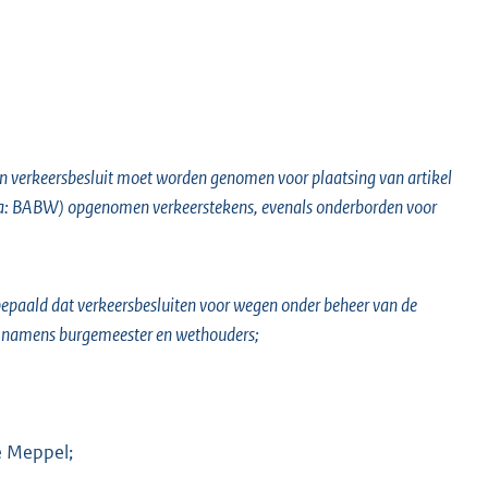
en verkeersbesluit moet worden genomen voor plaatsing van artikel
rna: BABW) opgenomen verkeerstekens, evenals onderborden voor
K
 bepaald dat verkeersbesluiten voor wegen onder beheer van de
namens burgemeester en wethouders;
e Meppel;