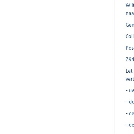
Wil
naa
Gem
Col
Pos
79
Let
ver
- u
- d
- e
- e