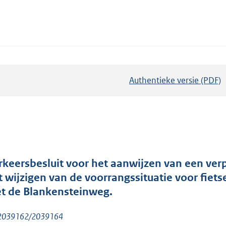
Authentieke versie (PDF)
b
e
s
t
a
n
d
rkeersbesluit voor het aanwijzen van een verp
s
t wijzigen van de voorrangssituatie voor fiet
g
t de Blankensteinweg.
r
 2039162/2039164
o