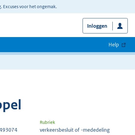
g. Excuses voor het ongemak.
Inloggen
Help
pel
Rubriek
 493074
verkeersbesluit of -mededeling