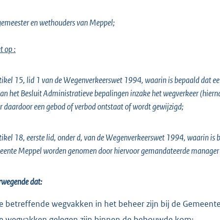
o
t
emeester en wethouders van Meppel;
t
e
t op :
:
3
tikel 15, lid 1 van de Wegenverkeerswet 1994, waarin is bepaald dat e
4
an het Besluit Administratieve bepalingen inzake het wegverkeer (hie
3
r daardoor een gebod of verbod ontstaat of wordt gewijzigd;
b
tikel 18, eerste lid, onder d, van de Wegenverkeerswet 1994, waarin is
eente Meppel worden genomen door hiervoor gemandateerde manager 
rwegende dat:
e betreffende wegvakken in het beheer zijn bij de Gemeent
e wegvakken gelegen zijn binnen de bebouwde kom;