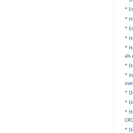
* E
* H
* E
* H
* H
als 
* D
* I
ove
* D
* D
* H
CRO
* D