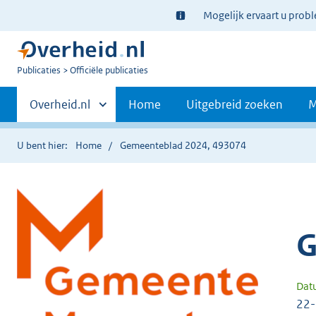
Ter
Mogelijk ervaart u prob
informatie:
U
Publicaties
Officiële publicaties
bent
Primaire
nu
Andere
Overheid.nl
Home
Uitgebreid zoeken
M
hier:
sites
navigatie
binnen
U bent hier:
Home
Gemeenteblad 2024, 493074
G
Dat
22-