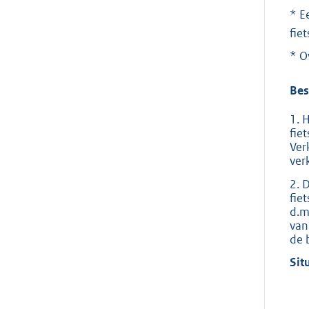
* E
fie
* O
Bes
1. 
fie
Ver
ver
2. 
fie
d.m
van
de 
Sit