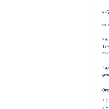
Burg
Gele
* Ar
12 v
zove
* Ar
gem
Ove
* D
* D