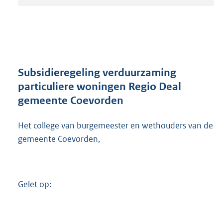
t
a
n
d
s
g
r
Subsidieregeling verduurzaming
o
particuliere woningen Regio Deal
o
gemeente Coevorden
t
t
e
Het college van burgemeester en wethouders van de
:
gemeente Coevorden,
3
9
2
K
Gelet op:
b