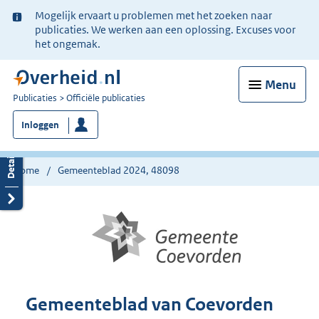
Ter
Mogelijk ervaart u problemen met het zoeken naar
informatie:
publicaties. We werken aan een oplossing. Excuses voor
het ongemak.
Menu
U
Publicaties
Officiële publicaties
bent
Inloggen
nu
hier:
Home
Gemeenteblad 2024, 48098
Gemeenteblad van Coevorden