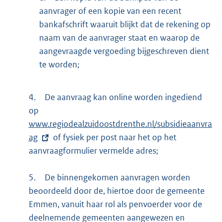
aanvrager of een kopie van een recent
n
bankafschrift waaruit blijkt dat de rekening op
k
naam van de aanvrager staat en waarop de
:
aangevraagde vergoeding bijgeschreven dient
te worden;
4.
De aanvraag kan online worden ingediend
op
E
www.regiodealzuidoostdrenthe.nl/subsidieaanvra
x
ag
t
of fysiek per post naar het op het
aanvraagformulier vermelde adres;
e
r
5.
n
De binnengekomen aanvragen worden
beoordeeld door de, hiertoe door de gemeente
e
Emmen, vanuit haar rol als penvoerder voor de
l
deelnemende gemeenten aangewezen en
i