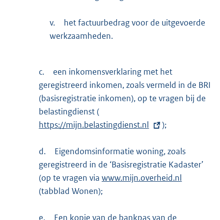
v.
het factuurbedrag voor de uitgevoerde
werkzaamheden.
c.
een inkomensverklaring met het
geregistreerd inkomen, zoals vermeld in de BRI
(basisregistratie inkomen), op te vragen bij de
belastingdienst (
E
https://mijn.belastingdienst.nl
x
);
t
d.
Eigendomsinformatie woning, zoals
e
geregistreerd in de ‘Basisregistratie Kadaster’
r
(op te vragen via
n
www.mijn.overheid.nl
(tabblad Wonen);
e
l
e.
Een kopie van de bankpas van de
i