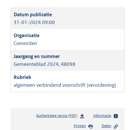
31-01-2024 09:00
Coevorden
Gemeenteblad 2024, 48098
algemeen verbindend voorschrift (verordening)
Authentieke versie (PDF)
b
Informatie
e
Printen
Delen
s