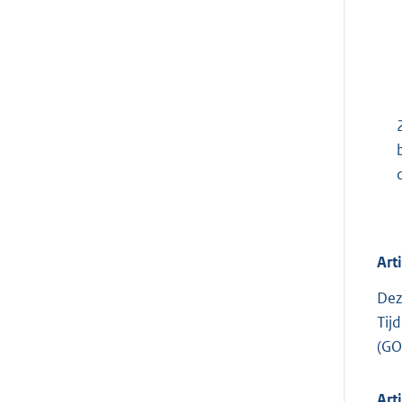
Art
Dez
Tij
(GO
Art