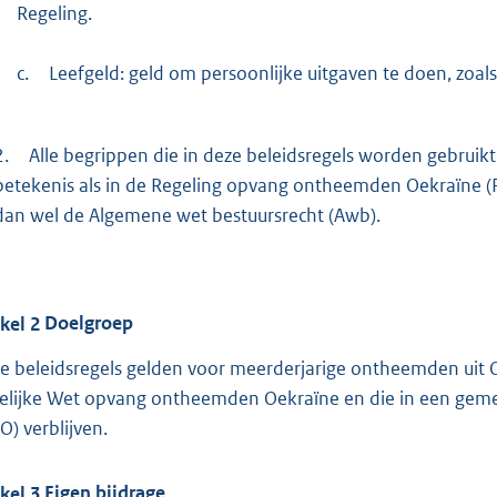
Regeling.
c.
Leefgeld: geld om persoonlijke uitgaven te doen, zoals
2.
Alle begrippen die in deze beleidsregels worden gebrui
betekenis als in de Regeling opvang ontheemden Oekraïne 
dan wel de Algemene wet bestuursrecht (Awb).
ikel
2
Doelgroep
e beleidsregels gelden voor meerderjarige ontheemden uit O
delijke Wet opvang ontheemden Oekraïne en die in een ge
O) verblijven.
ikel
3
Eigen bijdrage