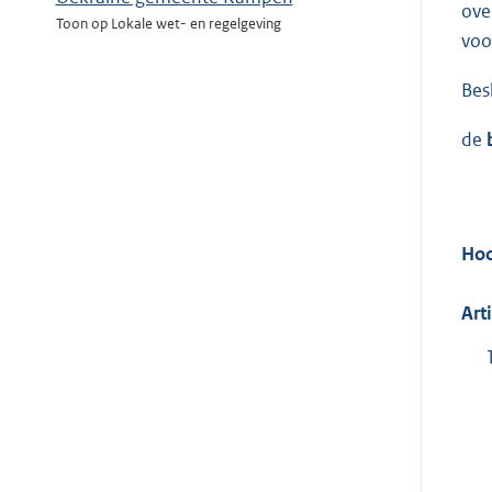
ove
Toon op Lokale wet- en regelgeving
voo
Besl
de
Hoo
Art