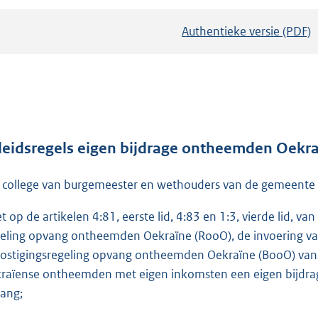
Authentieke versie (PDF)
b
e
s
t
a
n
d
leidsregels eigen bijdrage ontheemden Oek
s
 college van burgemeester en wethouders van de gemeent
g
r
et op de artikelen 4:81, eerste lid, 4:83 en 1:3, vierde lid, 
o
eling opvang ontheemden Oekraïne (RooO), de invoering va
o
ostigingsregeling opvang ontheemden Oekraïne (BooO) vanui
t
raïense ontheemden met eigen inkomsten een eigen bijdrage
t
ang;
e