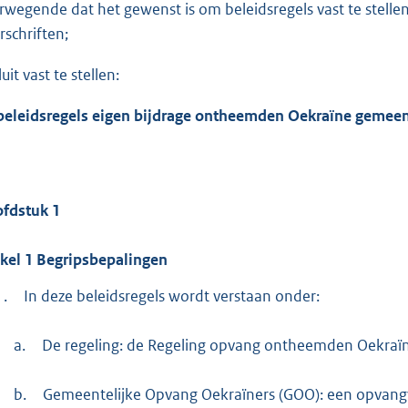
:
rwegende dat het gewenst is om beleidsregels vast te stelle
3
rschriften;
4
4
uit vast te stellen:
beleidsregels eigen bijdrage ontheemden Oekraïne geme
b
fdstuk
1
ikel
1
Begripsbepalingen
1.
In deze beleidsregels wordt verstaan onder:
a.
De regeling: de Regeling opvang ontheemden Oekraï
b.
Gemeentelijke Opvang Oekraïners (GOO): een opvangvo