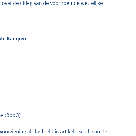
n over de uitleg van de voornoemde wettelijke
K
ente Kampen
.
ne (RooO)
orziening als bedoeld in artikel 1sub h van de