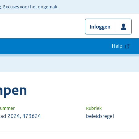
g. Excuses voor het ongemak.
Inloggen
Help
mpen
 nummer
Rubriek
ad 2024, 473624
beleidsregel