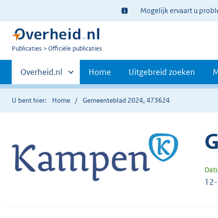
Ter
Mogelijk ervaart u prob
informatie:
U
Publicaties
Officiële publicaties
bent
Primaire
nu
Andere
Overheid.nl
Home
Uitgebreid zoeken
M
hier:
sites
navigatie
binnen
U bent hier:
Home
Gemeenteblad 2024, 473624
G
Dat
12-