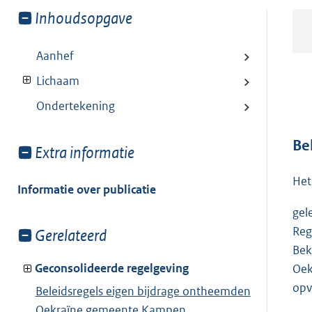
Toon
Inhoudsopgave
meer
van:
Aanhef
Lichaam
Ondertekening
Be
Toon
Extra informatie
meer
Het
van:
Informatie over publicatie
gel
Reg
Toon
Gerelateerd
meer
Bek
van:
Geconsolideerde regelgeving
Oek
opv
Beleidsregels eigen bijdrage ontheemden
Oekraïne gemeente Kampen