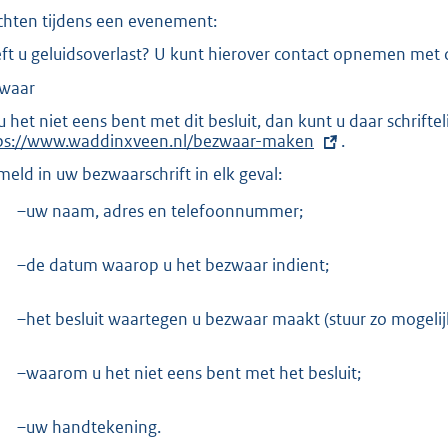
:
chten tijdens een evenement:
9
ft u geluidsoverlast? U kunt hierover contact opnemen me
2
9
waar
 u het niet eens bent met dit besluit, dan kunt u daar schrif
b
ps://www.waddinxveen.nl/bezwaar-maken
.
meld in uw bezwaarschrift in elk geval:
–uw naam, adres en telefoonnummer;
–de datum waarop u het bezwaar indient;
–het besluit waartegen u bezwaar maakt (stuur zo mogelij
–waarom u het niet eens bent met het besluit;
–uw handtekening.