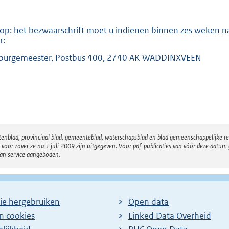
 op: het bezwaarschrift moet u indienen binnen zes weken na
r:
burgemeester, Postbus 400, 2740 AK WADDINXVEEN
atenblad, provinciaal blad, gemeenteblad, waterschapsblad en blad gemeenschappelijke 
 zover ze na 1 juli 2009 zijn uitgegeven. Voor pdf-publicaties van vóór deze datum g
van service aangeboden.
ie hergebruiken
Open data
en cookies
Linked Data Overheid