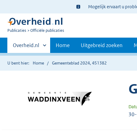
Ter
Mogelijk ervaart u prob
informatie:
U
Publicaties
Officiële publicaties
bent
Primaire
nu
Andere
Overheid.nl
Home
Uitgebreid zoeken
M
hier:
sites
navigatie
binnen
U bent hier:
Home
Gemeenteblad 2024, 451382
G
Dat
30-