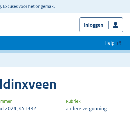
g. Excuses voor het ongemak.
Inloggen
Help
ddinxveen
nummer
Rubriek
ad 2024, 451382
andere vergunning