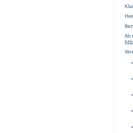
Kla
Hee
Bez
Als
htt
Ver
•
•
•
•
•