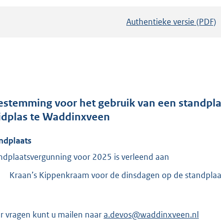
Authentieke versie (PDF)
b
e
s
t
a
n
d
estemming voor het gebruik van een standpl
s
idplas te Waddinxveen
g
ndplaats
r
o
ndplaatsvergunning voor 2025 is verleend aan
o
-
Kraan’s Kippenkraam voor de dinsdagen op de standplaat
t
t
e
r vragen kunt u mailen naar
a.devos@waddinxveen.nl