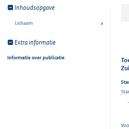
Toon
Inhoudsopgave
meer
van:
Lichaam
Toon
Extra informatie
meer
van:
Informatie over publicatie
To
Zu
Sta
Sta
Voo