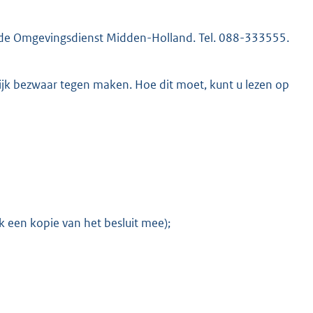
t de Omgevingsdienst Midden-Holland. Tel. 088-333555.
K
telijk bezwaar tegen maken. Hoe dit moet, kunt u lezen op
E
x
t
e
r
n
e
l
i
n
k een kopie van het besluit mee);
k
: