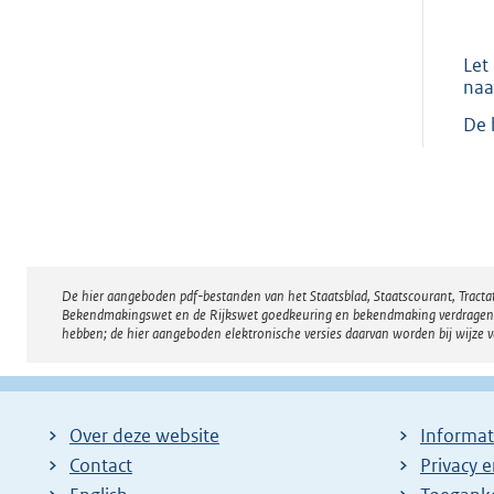
Let
naa
De 
De hier aangeboden pdf-bestanden van het Staatsblad, Staatscourant, Tract
Disclaimer
Bekendmakingswet en de Rijkswet goedkeuring en bekendmaking verdragen voor
hebben; de hier aangeboden elektronische versies daarvan worden bij wijze 
Over deze website
Informat
Contact
Privacy 