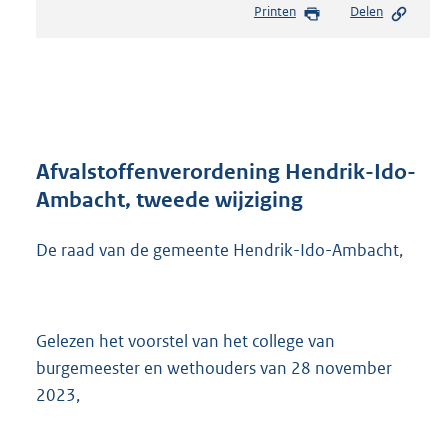
Printen
Delen
s
t
a
n
d
s
g
r
Afvalstoffenverordening Hendrik-Ido-
o
Ambacht, tweede wijziging
o
t
De raad van de gemeente Hendrik-Ido-Ambacht,
t
e
:
2
5
Gelezen het voorstel van het college van
0
burgemeester en wethouders van 28 november
K
2023,
b