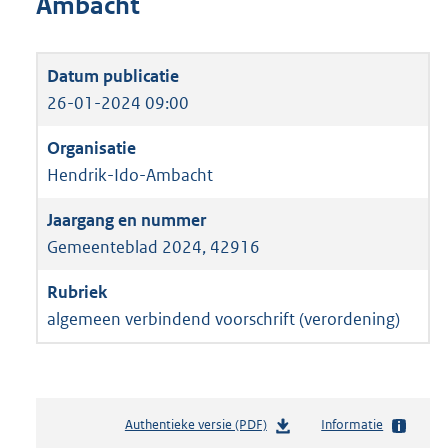
Ambacht
26-01-2024 09:00
Hendrik-Ido-Ambacht
Gemeenteblad 2024, 42916
algemeen verbindend voorschrift (verordening)
Authentieke versie (PDF)
b
Informatie
e