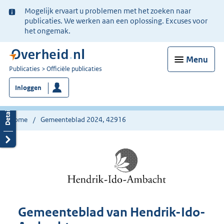
Ter
Mogelijk ervaart u problemen met het zoeken naar
informatie:
publicaties. We werken aan een oplossing. Excuses voor
het ongemak.
Menu
U
Publicaties
Officiële publicaties
bent
Inloggen
nu
hier:
Home
Gemeenteblad 2024, 42916
Gemeenteblad van Hendrik-Ido-