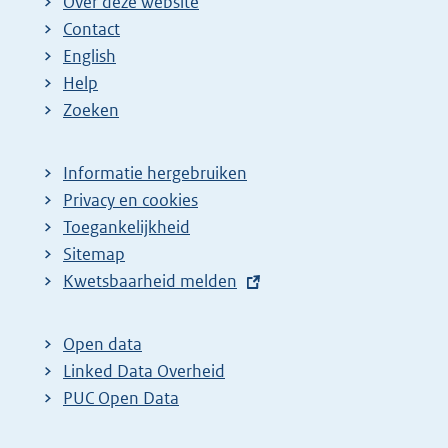
Over deze website
Contact
English
Help
Zoeken
Informatie hergebruiken
Privacy en cookies
Toegankelijkheid
Sitemap
E
Kwetsbaarheid melden
x
t
Open data
e
Linked Data Overheid
r
PUC Open Data
n
e