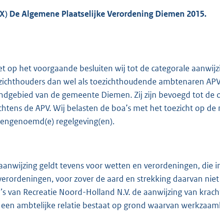
:
2
(X) De Algemene Plaatselijke Verordening Diemen 2015.
5
4
b
et op het voorgaande besluiten wij tot de categorale aanwijz
zichthouders dan wel als toezichthoudende ambtenaren APV 
ndgebied van de gemeente Diemen. Zij zijn bevoegd tot de ops
chtens de APV. Wij belasten de boa’s met het toezicht op de 
engenoemd(e) regelgeving(en).
aanwijzing geldt tevens voor wetten en verordeningen, die in
verordeningen, voor zover de aard en strekking daarvan niet 
’s van Recreatie Noord-Holland N.V. de aanwijzing van kracht 
 een ambtelijke relatie bestaat op grond waarvan werkzaam