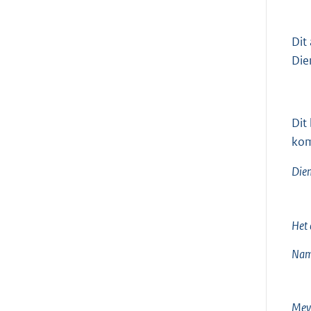
Dit
Die
Dit
kom
Die
Het 
Nam
Mevr