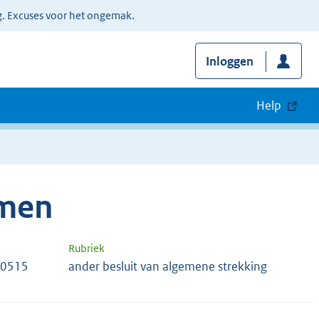
g. Excuses voor het ongemak.
Inloggen
Help
emen
Rubriek
20515
ander besluit van algemene strekking