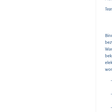
Tea
Bin
bez
Wan
bek
ele
wor