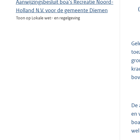
Aanwijzingsbesluit boa’s Recreatie Noord-
Holland N.V. voor de gemeente Diemen
Toon op Lokale wet- en regelgeving
Gel
toe
gro
kra
bov
De 
en 
boa
wel