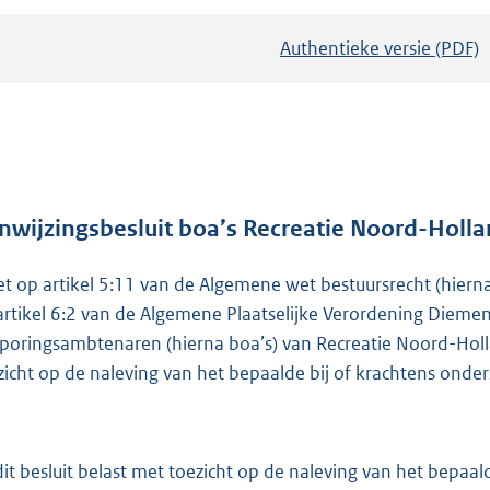
Authentieke versie (PDF)
b
e
s
t
a
n
d
nwijzingsbesluit boa’s Recreatie Noord-Holl
s
et op artikel 5:11 van de Algemene wet bestuursrecht (hiern
g
artikel 6:2 van de Algemene Plaatselijke Verordening Dieme
r
poringsambtenaren (hierna boa’s) van Recreatie Noord-Holla
o
zicht op de naleving van het bepaalde bij of krachtens onde
o
t
t
e
 dit besluit belast met toezicht op de naleving van het bepaald