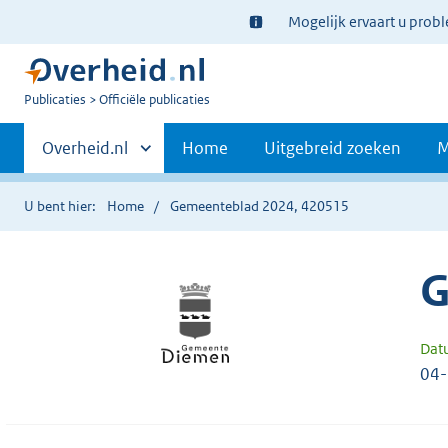
Ter
Mogelijk ervaart u prob
informatie:
U
Publicaties
Officiële publicaties
bent
Primaire
nu
Andere
Overheid.nl
Home
Uitgebreid zoeken
M
hier:
sites
navigatie
binnen
U bent hier:
Home
Gemeenteblad 2024, 420515
G
Dat
04-