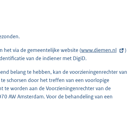
gezonden.
n het via de gemeentelijke website (
E
www.diemen.nl
)
dentificatie van de indiener met DigiD.
x
t
nd belang te hebben, kan de voorzieningenrechter van
e
te schorsen door het treffen van een voorlopige
r
cht te worden aan de Voorzieningenrechter van de
n
1070 AW Amsterdam. Voor de behandeling van een
e
l
i
n
k