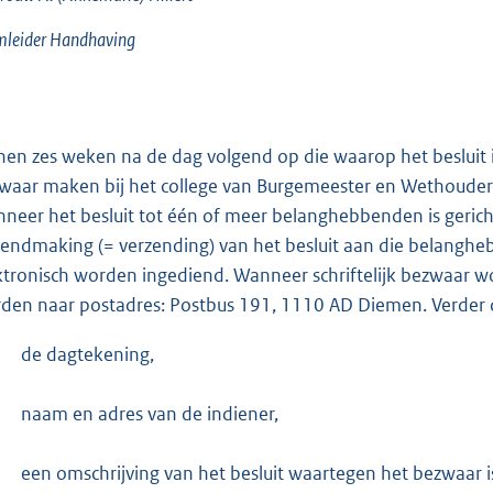
mleider Handhaving
nen zes weken na de dag volgend op die waarop het beslu
waar maken bij het college van Burgemeester en Wethouders
neer het besluit tot één of meer belanghebbenden is gerich
endmaking (= verzending) van het besluit aan die belanghebb
ktronisch worden ingediend. Wanneer schriftelijk bezwaar w
den naar postadres: Postbus 191, 1110 AD Diemen. Verder di
-
de dagtekening,
-
naam en adres van de indiener,
-
een omschrijving van het besluit waartegen het bezwaar is