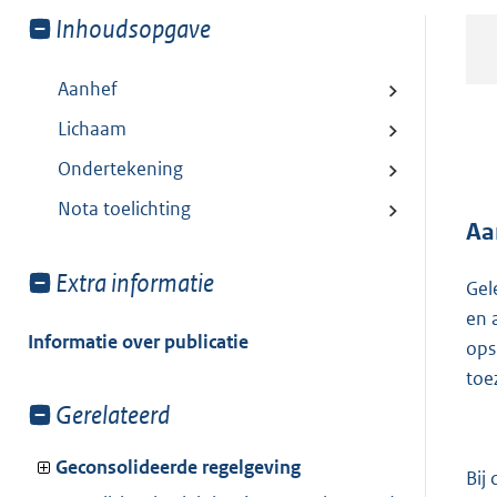
Toon
Inhoudsopgave
meer
van:
Aanhef
Lichaam
Ondertekening
Nota toelichting
Aa
Toon
Extra informatie
Gel
meer
en 
van:
Informatie over publicatie
ops
toe
Toon
Gerelateerd
meer
van:
Geconsolideerde regelgeving
Bij